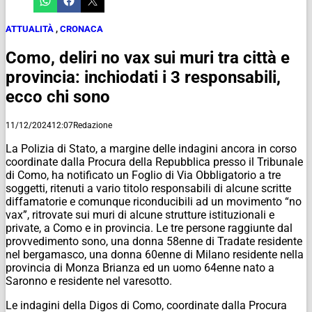
ATTUALITÀ
,
CRONACA
Como, deliri no vax sui muri tra città e
provincia: inchiodati i 3 responsabili,
ecco chi sono
11/12/2024
12:07
Redazione
La Polizia di Stato, a margine delle indagini ancora in corso
coordinate dalla Procura della Repubblica presso il Tribunale
di Como, ha notificato un Foglio di Via Obbligatorio a tre
soggetti, ritenuti a vario titolo responsabili di alcune scritte
diffamatorie e comunque riconducibili ad un movimento “no
vax”, ritrovate sui muri di alcune strutture istituzionali e
private, a Como e in provincia. Le tre persone raggiunte dal
provvedimento sono, una donna 58enne di Tradate residente
nel bergamasco, una donna 60enne di Milano residente nella
provincia di Monza Brianza ed un uomo 64enne nato a
Saronno e residente nel varesotto.
Le indagini della Digos di Como, coordinate dalla Procura