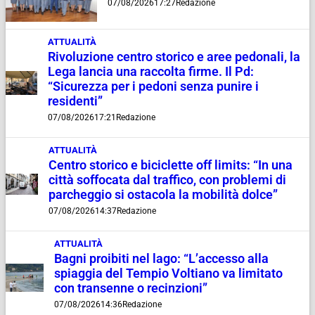
07/08/2026
17:27
Redazione
ATTUALITÀ
Rivoluzione centro storico e aree pedonali, la
Lega lancia una raccolta firme. Il Pd:
“Sicurezza per i pedoni senza punire i
residenti”
07/08/2026
17:21
Redazione
ATTUALITÀ
Centro storico e biciclette off limits: “In una
città soffocata dal traffico, con problemi di
parcheggio si ostacola la mobilità dolce”
07/08/2026
14:37
Redazione
ATTUALITÀ
Bagni proibiti nel lago: “L’accesso alla
spiaggia del Tempio Voltiano va limitato
con transenne o recinzioni”
07/08/2026
14:36
Redazione