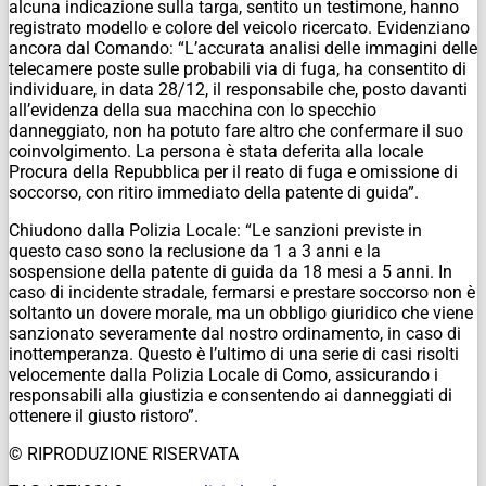
alcuna indicazione sulla targa, sentito un testimone, hanno
registrato modello e colore del veicolo ricercato. Evidenziano
ancora dal Comando: “L’accurata analisi delle immagini delle
telecamere poste sulle probabili via di fuga, ha consentito di
individuare, in data 28/12, il responsabile che, posto davanti
all’evidenza della sua macchina con lo specchio
danneggiato, non ha potuto fare altro che confermare il suo
coinvolgimento. La persona è stata deferita alla locale
Procura della Repubblica per il reato di fuga e omissione di
soccorso, con ritiro immediato della patente di guida”.
Chiudono dalla Polizia Locale: “Le sanzioni previste in
questo caso sono la reclusione da 1 a 3 anni e la
sospensione della patente di guida da 18 mesi a 5 anni. In
caso di incidente stradale, fermarsi e prestare soccorso non è
soltanto un dovere morale, ma un obbligo giuridico che viene
sanzionato severamente dal nostro ordinamento, in caso di
inottemperanza. Questo è l’ultimo di una serie di casi risolti
velocemente dalla Polizia Locale di Como, assicurando i
responsabili alla giustizia e consentendo ai danneggiati di
ottenere il giusto ristoro”.
© RIPRODUZIONE RISERVATA