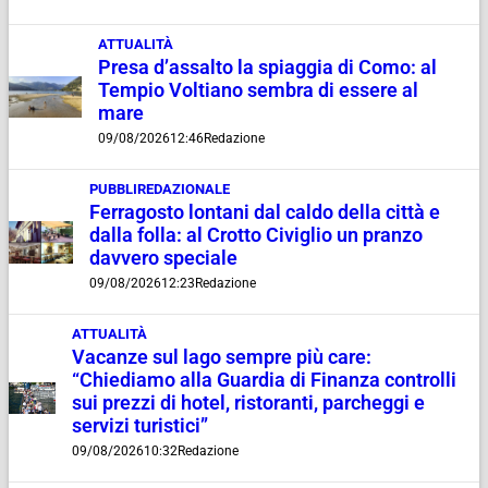
ATTUALITÀ
Presa d’assalto la spiaggia di Como: al
Tempio Voltiano sembra di essere al
mare
09/08/2026
12:46
Redazione
PUBBLIREDAZIONALE
Ferragosto lontani dal caldo della città e
dalla folla: al Crotto Civiglio un pranzo
davvero speciale
09/08/2026
12:23
Redazione
ATTUALITÀ
Vacanze sul lago sempre più care:
“Chiediamo alla Guardia di Finanza controlli
sui prezzi di hotel, ristoranti, parcheggi e
servizi turistici”
09/08/2026
10:32
Redazione