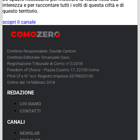
interezza e per raccontare tutti i volti di questa città e di
questo territorio.
scopri il canale
Direttore Responsabile: Davide Cantoni
Direttore Editoriale: Emanuele Caso
Registrazione Tribunale di Como: n°2/2018
Freedom of Choice - Piazza Duomo 17, 22100 Como
PIVA Cf e N° Iscr. Registro Imprese 03799020130
Online dal 14 febbraio 2018
REDAZIONE
CHI SIAMO
CONTATTI
CANALI
NEWSLAB