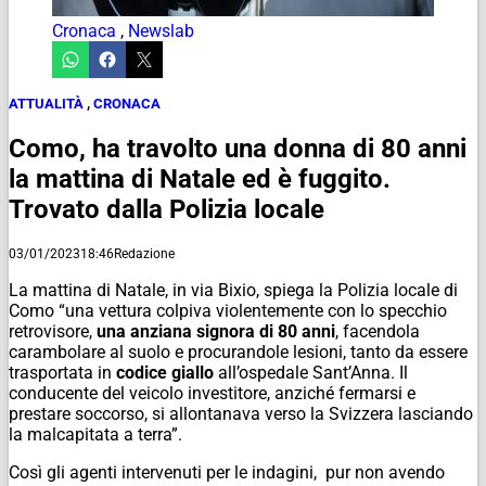
Cronaca
,
Newslab
ATTUALITÀ
,
CRONACA
Como, ha travolto una donna di 80 anni
la mattina di Natale ed è fuggito.
Trovato dalla Polizia locale
03/01/2023
18:46
Redazione
La mattina di
Natale
, in via Bixio, spiega la Polizia locale di
Como “una vettura colpiva violentemente con lo specchio
retrovisore,
una anziana signora di 80 anni
, facendola
carambolare al suolo e procurandole lesioni, tanto da essere
trasportata in
codice giallo
all’ospedale Sant’Anna. Il
conducente del veicolo investitore, anziché fermarsi e
prestare soccorso, si allontanava verso la Svizzera lasciando
la malcapitata a terra”.
Così gli agenti intervenuti per le indagini, pur non avendo