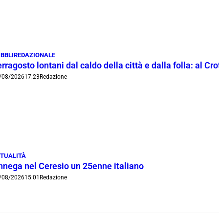
BBLIREDAZIONALE
rragosto lontani dal caldo della città e dalla folla: al C
/08/2026
17:23
Redazione
TUALITÀ
nnega nel Ceresio un 25enne italiano
/08/2026
15:01
Redazione