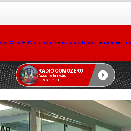
onaca
Socialab
Radio ComoZero
Variante Tremezzina
Videolab
Tur
RADIO COMOZERO
Ascolta la radio
con un click!