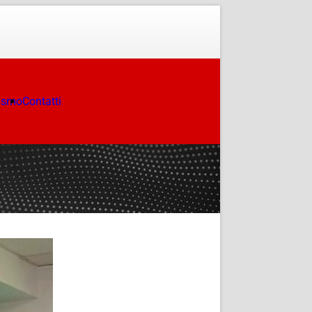
ismo
Contatti