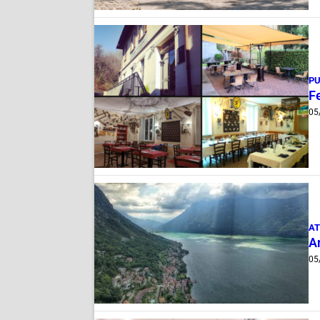
PU
Fe
05
AT
A
05