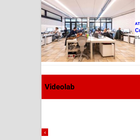
AT
Co
05
Videolab
‹