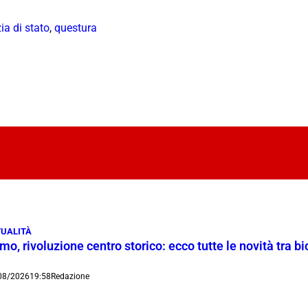
zia di stato
,
questura
UALITÀ
o, rivoluzione centro storico: ecco tutte le novità tra bi
08/2026
19:58
Redazione