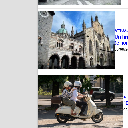
ATTUAL
Un fi
(e non
05/08/2
AT
“
05