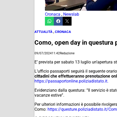
Cronaca
,
Newslab
ATTUALITÀ
,
CRONACA
Como, open day in questura p
09/07/2024
11:42
Redazione
E’ prevista per sabato 13 luglio un’apertura s
L’ufficio passaporti seguirà il seguente orari
cittadini che effettueranno prenotazione onl
https://passaportonline.poliziadistato.it.
Evidenziano dalla questura: “Il servizio è sta
vacanze estive”.
Per ulteriori informazioni è possibile rivolgers
Como:
https://questure.poliziadistato.it/Co