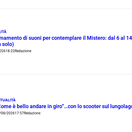
ITÀ
rmamento di suoni per contemplare il Mistero: dal 6 al 1
 solo)
026
18:22
Redazione
TUALITÀ
Come è bello andare in giro”…con lo scooter sul lungola
/08/2026
17:57
Redazione