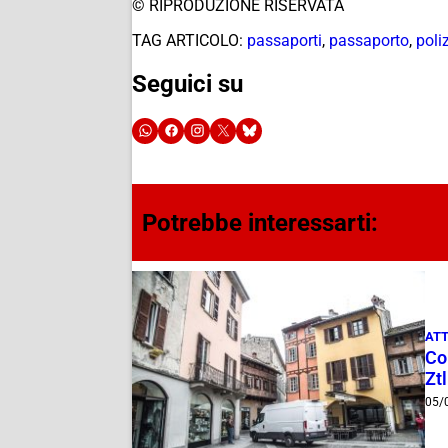
© RIPRODUZIONE RISERVATA
TAG ARTICOLO:
passaporti
,
passaporto
,
poli
Seguici su
Potrebbe interessarti:
ATT
Com
Ztl
05/