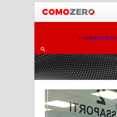
Home
Newslab
Cr