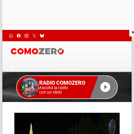
RADIO COMOZERO
Ascolta la radio
con un click!