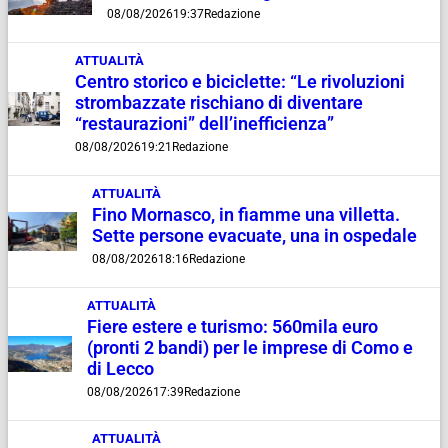
08/08/2026
19:37
Redazione
ATTUALITÀ
Centro storico e biciclette: “Le rivoluzioni
strombazzate rischiano di diventare
“restaurazioni” dell’inefficienza”
08/08/2026
19:21
Redazione
ATTUALITÀ
Fino Mornasco, in fiamme una villetta.
Sette persone evacuate, una in ospedale
08/08/2026
18:16
Redazione
ATTUALITÀ
Fiere estere e turismo: 560mila euro
(pronti 2 bandi) per le imprese di Como e
di Lecco
08/08/2026
17:39
Redazione
ATTUALITÀ