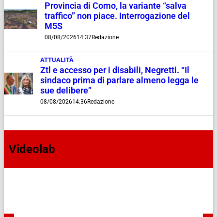
Provincia di Como, la variante “salva
traffico” non piace. Interrogazione del
M5S
08/08/2026
14:37
Redazione
ATTUALITÀ
Ztl e accesso per i disabili, Negretti. “Il
sindaco prima di parlare almeno legga le
sue delibere”
08/08/2026
14:36
Redazione
Videolab