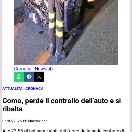
Cronaca
,
Newslab
ATTUALITÀ
,
CRONACA
Como, perde il controllo dell’auto e si
ribalta
06/07/2026
09:30
Redazione
Alle 23.58 di ieri sera i vigili del fuoco della sede centrale di