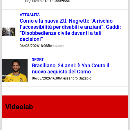
06/08/2026
18:15
Redazione
ATTUALITÀ
Como e la nuova Ztl. Negretti: “A rischio
l’accessibilità per disabili e anziani”. Gaddi:
“Disobbedienza civile davanti a tali
decisioni”
06/08/2026
18:08
Redazione
SPORT
Brasiliano, 24 anni: è Yan Couto il
nuovo acquisto del Como
06/08/2026
16:00
Alessandro Gazzolo
Videolab