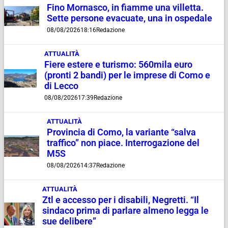
Fino Mornasco, in fiamme una villetta.
Sette persone evacuate, una in ospedale
08/08/2026
18:16
Redazione
ATTUALITÀ
Fiere estere e turismo: 560mila euro
(pronti 2 bandi) per le imprese di Como e
di Lecco
08/08/2026
17:39
Redazione
ATTUALITÀ
Provincia di Como, la variante “salva
traffico” non piace. Interrogazione del
M5S
08/08/2026
14:37
Redazione
ATTUALITÀ
Ztl e accesso per i disabili, Negretti. “Il
sindaco prima di parlare almeno legga le
sue delibere”