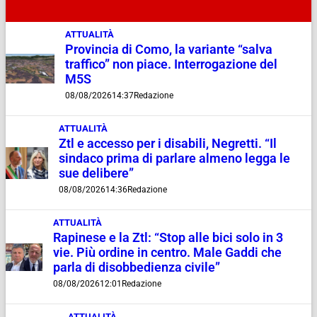
ATTUALITÀ
Provincia di Como, la variante “salva
traffico” non piace. Interrogazione del
M5S
08/08/2026
14:37
Redazione
ATTUALITÀ
Ztl e accesso per i disabili, Negretti. “Il
sindaco prima di parlare almeno legga le
sue delibere”
08/08/2026
14:36
Redazione
ATTUALITÀ
Rapinese e la Ztl: “Stop alle bici solo in 3
vie. Più ordine in centro. Male Gaddi che
parla di disobbedienza civile”
08/08/2026
12:01
Redazione
ATTUALITÀ