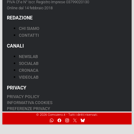
PIVA Cf e N° Iscr. Registro Imprese 03799020130
Online dal 14 febbraio 2018
REDAZIONE
CHI SIAMO
CONTATTI
CANALI
NEWSLAB
SOCIALAB
CRONACA
VIDEOLAB
PRIVACY
PRIVACY POLICY
INFORMATIVA COOKIES
PREFERENZE PRIVACY
© 2026 Comozero.it - Tutti i diritti riservati.