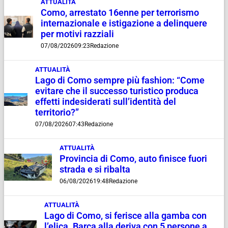
ATTUALITÀ
Como, arrestato 16enne per terrorismo
internazionale e istigazione a delinquere
per motivi razziali
07/08/2026
09:23
Redazione
ATTUALITÀ
Lago di Como sempre più fashion: “Come
evitare che il successo turistico produca
effetti indesiderati sull’identità del
territorio?”
07/08/2026
07:43
Redazione
ATTUALITÀ
Provincia di Como, auto finisce fuori
strada e si ribalta
06/08/2026
19:48
Redazione
ATTUALITÀ
Lago di Como, si ferisce alla gamba con
l’elica. Barca alla deriva con 5 persone a