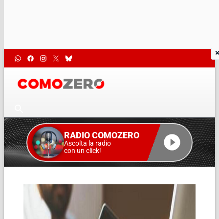
RADIO COMOZERO
Ascolta la radio
con un click!