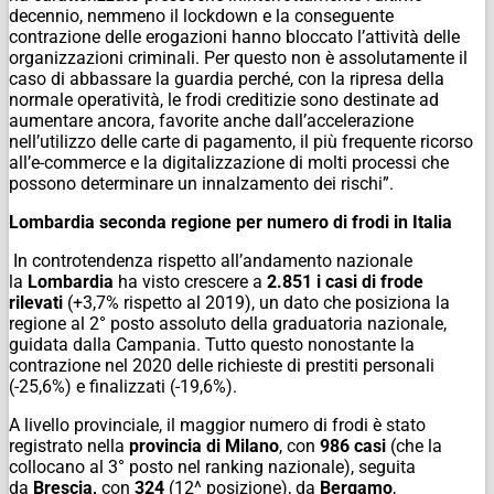
decennio, nemmeno il lockdown e la conseguente
contrazione delle erogazioni hanno bloccato l’attività delle
organizzazioni criminali. Per questo non è assolutamente il
caso di abbassare la guardia perché, con la ripresa della
normale operatività, le frodi creditizie sono destinate ad
aumentare ancora, favorite anche dall’accelerazione
nell’utilizzo delle carte di pagamento, il più frequente ricorso
all’e-commerce e la digitalizzazione di molti processi che
possono determinare un innalzamento dei rischi”.
Lombardia seconda regione per numero di frodi in Italia
In controtendenza rispetto all’andamento nazionale
la
Lombardia
ha visto crescere a
2.851 i casi di frode
rilevati
(+3,7% rispetto al 2019), un dato che posiziona la
regione al 2° posto assoluto della graduatoria nazionale,
guidata dalla Campania. Tutto questo nonostante la
contrazione nel 2020 delle richieste di prestiti personali
(-25,6%) e finalizzati (-19,6%).
A livello provinciale, il maggior numero di frodi è stato
registrato nella
provincia di Milano
, con
986 casi
(che la
collocano al 3° posto nel ranking nazionale), seguita
da
Brescia,
con
324
(12^ posizione), da
Bergamo
,