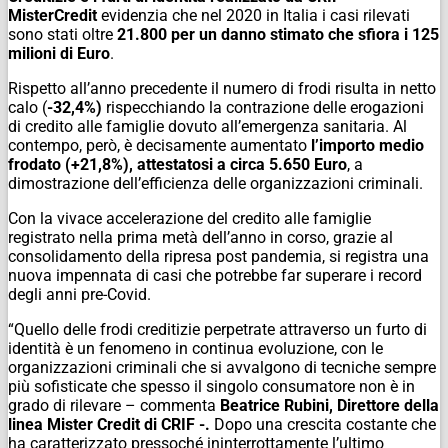
MisterCredit
evidenzia che nel 2020 in Italia i casi rilevati
sono stati oltre
21.800 per un danno stimato che sfiora i 125
milioni di Euro
.
Rispetto all’anno precedente il numero di frodi risulta in netto
calo (
-32,4%)
rispecchiando la contrazione delle erogazioni
di credito alle famiglie dovuto all’emergenza sanitaria. Al
contempo, però, è decisamente aumentato
l’importo medio
frodato (+21,8%),
attestatosi a circa 5.650 Euro
,
a
dimostrazione dell’efficienza delle organizzazioni criminali.
Con la vivace accelerazione del credito alle famiglie
registrato nella prima metà dell’anno in corso, grazie al
consolidamento della ripresa post pandemia, si registra una
nuova impennata di casi che potrebbe far superare i record
degli anni pre-Covid.
“Quello delle frodi creditizie perpetrate attraverso un furto di
identità è un fenomeno in continua evoluzione, con le
organizzazioni criminali che si avvalgono di tecniche sempre
più sofisticate che spesso il singolo consumatore non è in
grado di rilevare
– commenta
Beatrice Rubini,
Direttore della
linea Mister Credit di CRIF -.
Dopo una crescita costante che
ha caratterizzato pressoché ininterrottamente l’ultimo