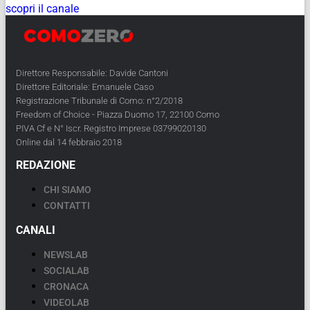
scopri il canale
Direttore Responsabile: Davide Cantoni
Direttore Editoriale: Emanuele Caso
Registrazione Tribunale di Como: n°2/2018
Freedom of Choice - Piazza Duomo 17, 22100 Como
PIVA Cf e N° Iscr. Registro Imprese 03799020130
Online dal 14 febbraio 2018
REDAZIONE
CHI SIAMO
CONTATTI
CANALI
NEWSLAB
SOCIALAB
CRONACA
VIDEOLAB