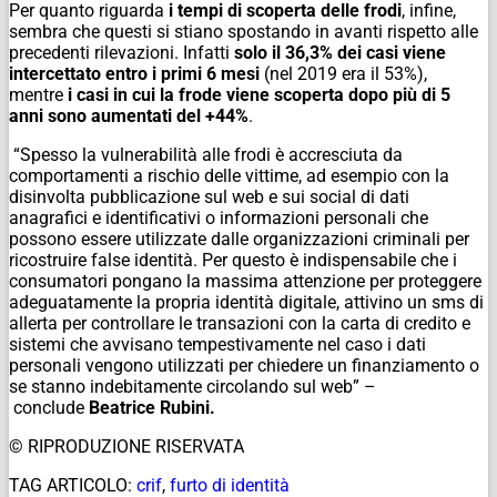
Per quanto riguarda
i tempi di scoperta delle frodi
, infine,
sembra che questi si stiano spostando in avanti rispetto alle
precedenti rilevazioni. Infatti
solo il 36,3% dei casi viene
intercettato entro i primi 6 mesi
(nel 2019 era il 53%),
mentre
i casi in cui la frode viene scoperta dopo più di 5
anni sono aumentati del +44%
.
“Spesso la vulnerabilità alle frodi è accresciuta da
comportamenti a rischio delle vittime, ad esempio con la
disinvolta pubblicazione sul web e sui social di dati
anagrafici e identificativi o informazioni personali che
possono essere utilizzate dalle organizzazioni criminali per
ricostruire false identità. Per questo è indispensabile che i
consumatori pongano la massima attenzione per proteggere
adeguatamente la propria identità digitale, attivino un sms di
allerta per controllare le transazioni con la carta di credito e
sistemi che avvisano tempestivamente nel caso i dati
personali vengono utilizzati per chiedere un finanziamento o
se stanno indebitamente circolando sul web” –
conclude
Beatrice Rubini.
© RIPRODUZIONE RISERVATA
TAG ARTICOLO:
crif
,
furto di identità