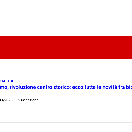
UALITÀ
o, rivoluzione centro storico: ecco tutte le novità tra bi
08/2026
19:58
Redazione