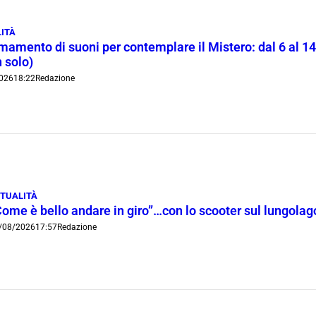
ITÀ
rmamento di suoni per contemplare il Mistero: dal 6 al 1
 solo)
026
18:22
Redazione
TUALITÀ
Come è bello andare in giro”…con lo scooter sul lungola
/08/2026
17:57
Redazione