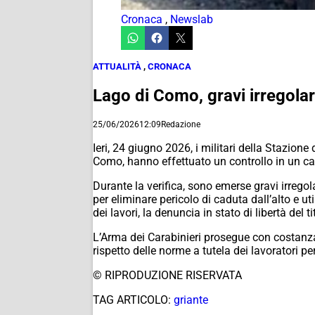
Cronaca
,
Newslab
ATTUALITÀ
,
CRONACA
Lago di Como, gravi irregolar
25/06/2026
12:09
Redazione
Ieri, 24 giugno 2026, i militari della Stazione
Como, hanno effettuato un controllo in un cant
Durante la verifica, sono emerse gravi irregol
per eliminare pericolo di caduta dall’alto e u
dei lavori, la denuncia in stato di libertà de
L’Arma dei Carabinieri prosegue con costanza 
rispetto delle norme a tutela dei lavoratori pe
© RIPRODUZIONE RISERVATA
TAG ARTICOLO:
griante