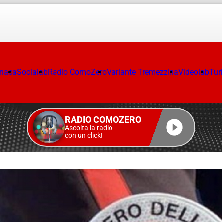
onaca
Socialab
Radio ComoZero
Variante Tremezzina
Videolab
Tur
RADIO COMOZERO
Ascolta la radio
con un click!