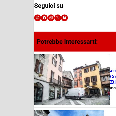
Seguici su
Potrebbe interessarti:
ATT
Com
Ztl
05/