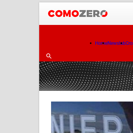
Home
Newslab
Cr