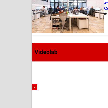
AT
Co
05
Videolab
‹