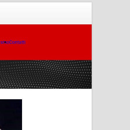
ismo
Contatti