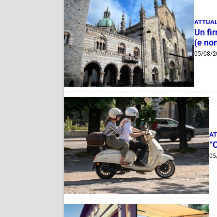
ATTUAL
Un fi
(e non
05/08/2
AT
“
05