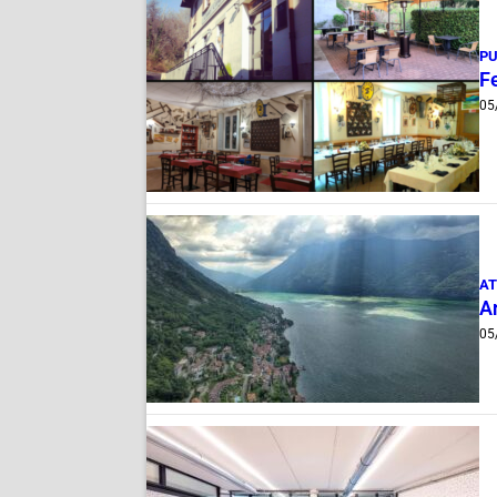
PU
Fe
05
AT
A
05