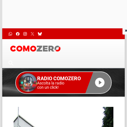
RADIO COMOZERO
Ascolta la radio
con un click!