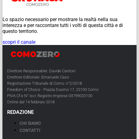
Lo spazio necessario per mostrare la realtà nella sua
interezza e per raccontare tutti i volti di questa città e di
questo territorio.
scopri il canale
Direttore Responsabile: Davide Cantoni
Direttore Editoriale: Emanuele Caso
Registrazione Tribunale di Como: n°2/2018
Freedom of Choice - Piazza Duomo 17, 22100 Como
PIVA Cf e N° Iscr. Registro Imprese 03799020130
Online dal 14 febbraio 2018
REDAZIONE
CHI SIAMO
CONTATTI