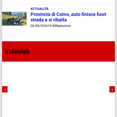
ATTUALITÀ
Provincia di Como, auto finisce fuori
strada e si ribalta
06/08/2026
19:48
Redazione
Videolab
‹
›