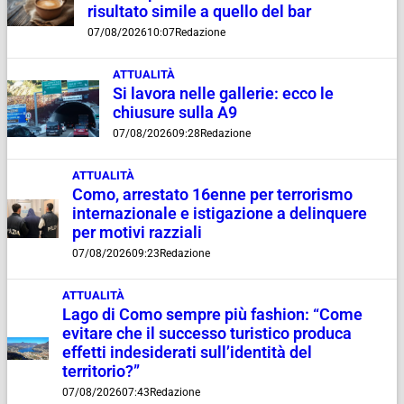
risultato simile a quello del bar
07/08/2026
10:07
Redazione
ATTUALITÀ
Si lavora nelle gallerie: ecco le
chiusure sulla A9
07/08/2026
09:28
Redazione
ATTUALITÀ
Como, arrestato 16enne per terrorismo
internazionale e istigazione a delinquere
per motivi razziali
07/08/2026
09:23
Redazione
ATTUALITÀ
Lago di Como sempre più fashion: “Come
evitare che il successo turistico produca
effetti indesiderati sull’identità del
territorio?”
07/08/2026
07:43
Redazione