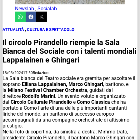
Newslab
,
Socialab
ATTUALITÀ
,
CULTURA E SPETTACOLO
Il circolo Pirandello riempie la Sala
Bianca del Sociale con i talenti mondiali
Lappalainen e Ghingari
18/03/2024
17:50
Redazione
La Sala bianca del Teatro sociale era gremita per ascoltare il
soprano
Eiliana Lappalainen, Marco Ghingari
, baritono, e
la
Milano Festival Chamber Orchestra
, guidati dal
direttore
Rodolfo Marini
. Un evento voluto e organizzato
dal
Circolo Culturale Pirandello
e
Como Classica
che ha
portato a Como l’arte di una delle più importanti cantanti
liriche del mondo, un baritono di successo europeo
accompagnati da una compagine orchestrale di altissimo
prestigio.
Nella foto di copertina, da sinistra a destra: Mimmo Dato,
presidente Circolo Pirandello, il baritono Marco Ghingari con