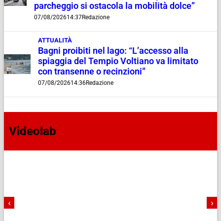
parcheggio si ostacola la mobilità dolce”
07/08/2026
14:37
Redazione
ATTUALITÀ
Bagni proibiti nel lago: “L’accesso alla
spiaggia del Tempio Voltiano va limitato
con transenne o recinzioni”
07/08/2026
14:36
Redazione
Videolab
‹
›