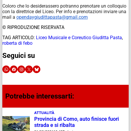
Coloro
che
lo
desiderassero
potranno
prenotare
un
colloquio
con
la
direttrice
del
Liceo. Per info e prenotazioni inviare una
mail a
opendaygiudittapasta@gmail.com
© RIPRODUZIONE RISERVATA
TAG ARTICOLO:
Liceo Musicale e Coreutico Giuditta Pasta
,
roberta di febo
Seguici su
Potrebbe interessarti:
ATTUALITÀ
Provincia di Como, auto finisce fuori
strada e si ribalta