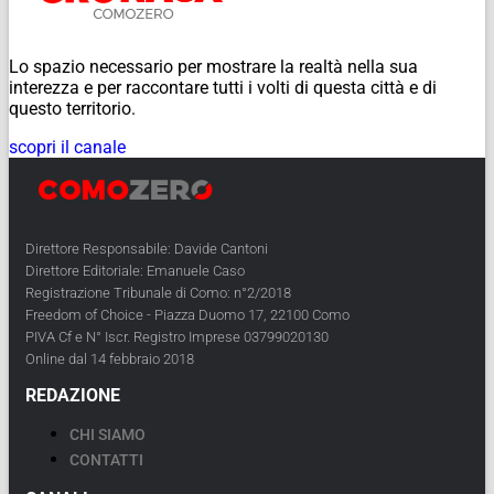
Lo spazio necessario per mostrare la realtà nella sua
interezza e per raccontare tutti i volti di questa città e di
questo territorio.
scopri il canale
Direttore Responsabile: Davide Cantoni
Direttore Editoriale: Emanuele Caso
Registrazione Tribunale di Como: n°2/2018
Freedom of Choice - Piazza Duomo 17, 22100 Como
PIVA Cf e N° Iscr. Registro Imprese 03799020130
Online dal 14 febbraio 2018
REDAZIONE
CHI SIAMO
CONTATTI