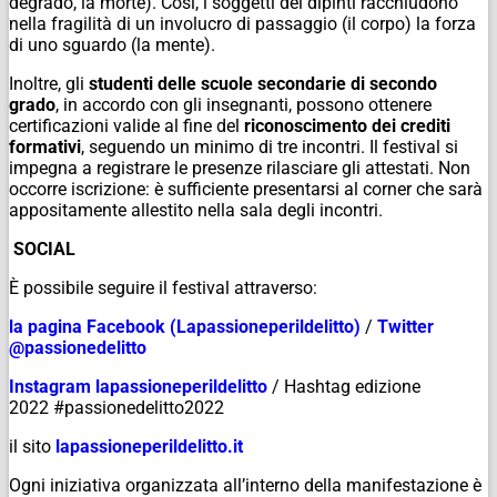
degrado, la morte). Così, i soggetti dei dipinti racchiudono
nella fragilità di un involucro di passaggio (il corpo) la forza
di uno sguardo (la mente).
Inoltre, gli
studenti delle scuole secondarie di secondo
grado
, in accordo con gli insegnanti, possono ottenere
certificazioni valide al fine del
riconoscimento dei crediti
formativi
, seguendo un minimo di tre incontri. Il festival si
impegna a registrare le presenze rilasciare gli attestati. Non
occorre iscrizione: è sufficiente presentarsi al corner che sarà
appositamente allestito nella sala degli incontri.
SOCIAL
È possibile seguire il festival attraverso:
la pagina Facebook (Lapassioneperildelitto)
/
Twitter
@passionedelitto
Instagram lapassioneperildelitto
/ Hashtag edizione
2022 #passionedelitto2022
il sito
lapassioneperildelitto.it
Ogni iniziativa organizzata all’interno della manifestazione è