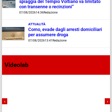
spiaggia del Tempio Voltiano va limitato
con transenne o recinzioni”
07/08/2026
14:36
Redazione
ATTUALITÀ
Como, evade dagli arresti domiciliari
per assumere droga
07/08/2026
13:41
Redazione
Videolab
‹
›