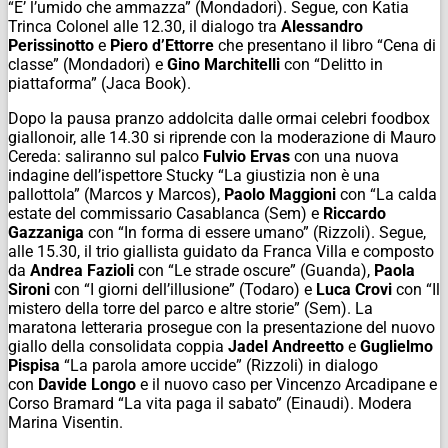
“E’ l’umido che ammazza” (Mondadori). Segue, con Katia
Trinca Colonel alle 12.30, il dialogo tra
Alessandro
Perissinotto
e
Piero d’Ettorre
che presentano il libro “Cena di
classe” (Mondadori) e
Gino Marchitelli
con “Delitto in
piattaforma” (Jaca Book).
Dopo la pausa pranzo addolcita dalle ormai celebri foodbox
giallonoir, alle 14.30 si riprende con la moderazione di Mauro
Cereda: saliranno sul palco
Fulvio Ervas
con una nuova
indagine dell’ispettore Stucky “La giustizia non è una
pallottola” (Marcos y Marcos),
Paolo Maggioni
con “La calda
estate del commissario Casablanca (Sem) e
Riccardo
Gazzaniga
con “In forma di essere umano” (Rizzoli). Segue,
alle 15.30, il trio giallista guidato da Franca Villa e composto
da
Andrea Fazioli
con “Le strade oscure” (Guanda),
Paola
Sironi
con “I giorni dell’illusione” (Todaro) e
Luca Crovi
con “Il
mistero della torre del parco e altre storie” (Sem). La
maratona letteraria prosegue con la presentazione del nuovo
giallo della consolidata coppia
Jadel Andreetto
e
Guglielmo
Pispisa
“La parola amore uccide” (Rizzoli) in dialogo
con
Davide Longo
e il nuovo caso per Vincenzo Arcadipane e
Corso Bramard “La vita paga il sabato” (Einaudi). Modera
Marina Visentin.