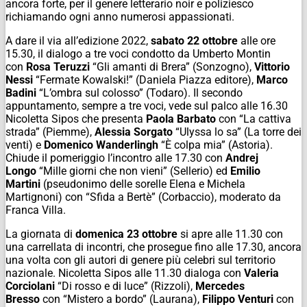
ancora forte, per il genere letterario noir e poliziesco
richiamando ogni anno numerosi appassionati.
A dare il via all’edizione 2022,
sabato 22 ottobre
alle ore
15.30, il dialogo a tre voci condotto da Umberto Montin
con
Rosa Teruzzi
“Gli amanti di Brera” (Sonzogno),
Vittorio
Nessi
“Fermate Kowalski!” (Daniela Piazza editore),
Marco
Badini
“L’ombra sul colosso” (Todaro). Il secondo
appuntamento, sempre a tre voci, vede sul palco alle 16.30
Nicoletta Sipos che presenta
Paola Barbato
con “La cattiva
strada” (Piemme),
Alessia Sorgato
“Ulyssa lo sa” (La torre dei
venti) e
Domenico Wanderlingh
“È colpa mia” (Astoria).
Chiude il pomeriggio l’incontro alle 17.30 con
Andrej
Longo
“Mille giorni che non vieni” (Sellerio) ed
Emilio
Martini
(pseudonimo delle sorelle Elena e Michela
Martignoni) con “Sfida a Bertè” (Corbaccio), moderato da
Franca Villa.
La giornata di
domenica 23 ottobre
si apre alle 11.30 con
una carrellata di incontri, che prosegue fino alle 17.30, ancora
una volta con gli autori di genere più celebri sul territorio
nazionale. Nicoletta Sipos alle 11.30 dialoga con
Valeria
Corciolani
“Di rosso e di luce” (Rizzoli),
Mercedes
Bresso
con “Mistero a bordo” (Laurana),
Filippo Venturi
con