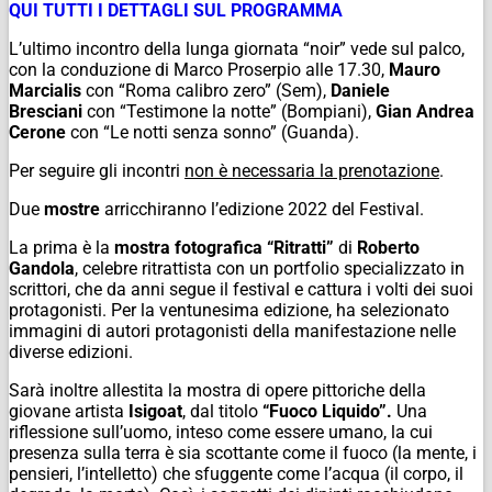
QUI TUTTI I DETTAGLI SUL PROGRAMMA
L’ultimo incontro della lunga giornata “noir” vede sul palco,
con la conduzione di Marco Proserpio alle 17.30,
Mauro
Marcialis
con “Roma calibro zero” (Sem),
Daniele
Bresciani
con “Testimone la notte” (Bompiani),
Gian Andrea
Cerone
con “Le notti senza sonno” (Guanda).
Per seguire gli incontri
non è necessaria la prenotazione
.
Due
mostre
arricchiranno l’edizione 2022 del Festival.
La prima è la
mostra fotografica “Ritratti”
di
Roberto
Gandola
, celebre ritrattista con un portfolio specializzato in
scrittori, che da anni segue il festival e cattura i volti dei suoi
protagonisti. Per la ventunesima edizione, ha selezionato
immagini di autori protagonisti della manifestazione nelle
diverse edizioni.
Sarà inoltre allestita la mostra di opere pittoriche della
giovane artista
Isigoat
, dal titolo
“Fuoco Liquido”.
Una
riflessione sull’uomo, inteso come essere umano, la cui
presenza sulla terra è sia scottante come il fuoco (la mente, i
pensieri, l’intelletto) che sfuggente come l’acqua (il corpo, il