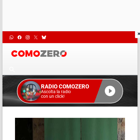
RADIO COMOZERO
Ascolta la radio
con un click!