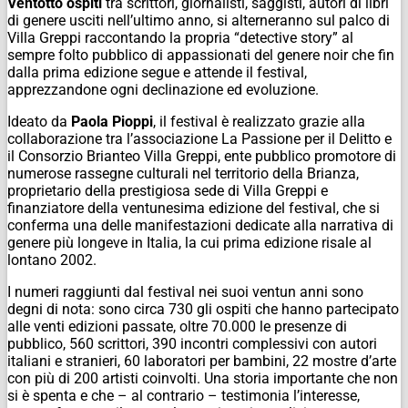
Ventotto ospiti
tra scrittori, giornalisti, saggisti, autori di libri
di genere usciti nell’ultimo anno, si alterneranno sul palco di
Villa Greppi raccontando la propria “detective story” al
sempre folto pubblico di appassionati del genere noir che fin
dalla prima edizione segue e attende il festival,
apprezzandone ogni declinazione ed evoluzione.
Ideato da
Paola Pioppi
, il festival è realizzato grazie alla
collaborazione tra l’associazione La Passione per il Delitto e
il Consorzio Brianteo Villa Greppi, ente pubblico promotore di
numerose rassegne culturali nel territorio della Brianza,
proprietario della prestigiosa sede di Villa Greppi e
finanziatore della ventunesima edizione del festival, che si
conferma una delle manifestazioni dedicate alla narrativa di
genere più longeve in Italia, la cui prima edizione risale al
lontano 2002.
I numeri raggiunti dal festival nei suoi ventun anni sono
degni di nota: sono circa 730 gli ospiti che hanno partecipato
alle venti edizioni passate, oltre 70.000 le presenze di
pubblico, 560 scrittori, 390 incontri complessivi con autori
italiani e stranieri, 60 laboratori per bambini, 22 mostre d’arte
con più di 200 artisti coinvolti. Una storia importante che non
si è spenta e che – al contrario – testimonia l’interesse,