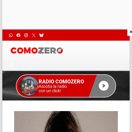
RADIO COMOZERO
Ascolta la radio
con un click!