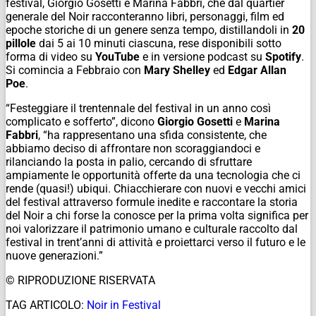
festival, Giorgio Gosetti e Marina Fabbri, che dal quartier
generale del Noir racconteranno libri, personaggi, film ed
epoche storiche di un genere senza tempo, distillandoli in
20
pillole
dai 5 ai 10 minuti ciascuna, rese disponibili sotto
forma di video su
YouTube
e in versione podcast su
Spotify
.
Si comincia a Febbraio con
Mary Shelley
ed
Edgar Allan
Poe
.
“Festeggiare il trentennale del festival in un anno così
complicato e sofferto”
, dicono
Giorgio Gosetti
e
Marina
Fabbri
,
“ha rappresentano una sfida consistente, che
abbiamo deciso di affrontare non scoraggiandoci e
rilanciando la posta in palio, cercando di sfruttare
ampiamente le opportunità offerte da una tecnologia che ci
rende (quasi!) ubiqui. Chiacchierare con nuovi e vecchi amici
del festival attraverso formule inedite e raccontare la storia
del Noir a chi forse la conosce per la prima volta significa per
noi valorizzare il patrimonio umano e culturale raccolto dal
festival in trent’anni di attività e proiettarci verso il futuro e le
nuove generazioni.”
© RIPRODUZIONE RISERVATA
TAG ARTICOLO:
Noir in Festival