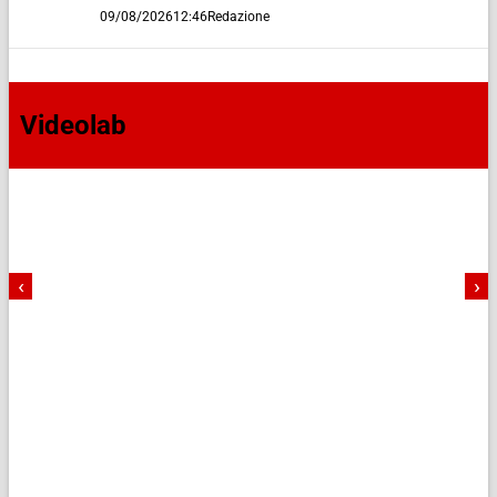
09/08/2026
12:46
Redazione
Videolab
‹
›