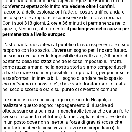
L’astronauta italiano della Agenzia Spaziale Europea nella
conferenza-spettacolo intitolata
Vedere oltre i confini
,
racconterà delle esplorazioni fatte, di cosa significa andare
nello spazio e ampliare le conoscenze della razza umana.
Con i suoi 313 giorni, 2 ore e 36 minuti di permanenza nello
spazio, Nespoli è, al momento,
il più
longevo nello spazio per
permanenza a livello europeo
.
L’astronauta racconterà al pubblico la sua esperienza e il suo
rapporto con lo spazio. L’avere un sogno per il nostro futuro,
un sogno decisamente impossibile da realizzare, è il punto di
partenza della realizzazione delle cose impossibili. Infatti,
come razza umana, nella nostra storia siamo sempre riusciti
a trasformare sogni impossibili in improbabili, per poi riuscire
a trasformarli in inevitabili. Il sogno di andare nello spazio
era un “sogno impossibile”, che è stato trasformato in realtà
nel secolo scorso e ora è sul punto di diventare comune.
Tre sono le cose che ci spingono, secondo Nespoli, a
realizzare questo sogno: l’appagamento di riuscire ad
oltrepassare una barriera impenetrabile (cosa che dà un forte
senso di scoperta del futuro); la meraviglia e libertà evidenti
in un posto dove non si sente la forza di gravità (cosa che
può farti perdere la coscienza di avere un corpo fisico); la