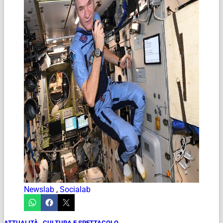
Newslab
,
Socialab
ATTUALITÀ
,
CULTURA E SPETTACOLO