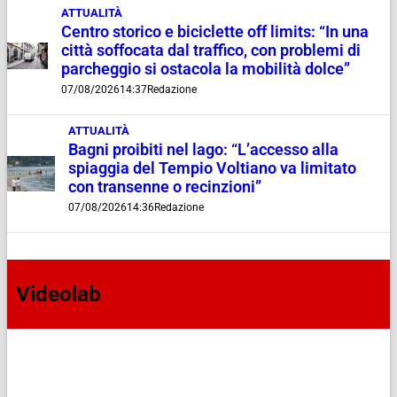
ATTUALITÀ
Centro storico e biciclette off limits: “In una
città soffocata dal traffico, con problemi di
parcheggio si ostacola la mobilità dolce”
07/08/2026
14:37
Redazione
ATTUALITÀ
Bagni proibiti nel lago: “L’accesso alla
spiaggia del Tempio Voltiano va limitato
con transenne o recinzioni”
07/08/2026
14:36
Redazione
Videolab