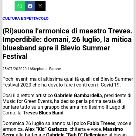
CULTURA E SPETTACOLO
(Ri)suona l’armonica di maestro Treves.
Imperdibile: domani, 26 luglio, la mitica
bluesband apre il Blevio Summer
Festival
25/07/2020
20:16
Stephanie Barone
Pochi eventi ma di altissima qualità quelli del Blevio Summer
Festival 2020 che ha dovuto fare i conti con il Covid-19.
Così il direttore artistico
Gabriele Gambardella
, presidente di
Music for Green Events, ha deciso per la prima serata di
puntare tutto su un gruppo che ama moltissimo il Lago di
Como: la
Treves Blues Band
.
Domenica 26 luglio saliranno sul palco
Fabio Treves
, voce e
armonica,
Alex “Kid” Garlazzo
, chitarra e voce,
Massimo
Serra
alla batteria e
Gabriele “Gab D” Dellepiane
al basso.