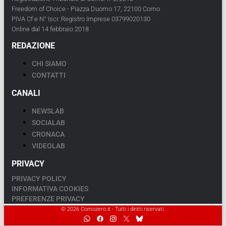
Freedom of Choice - Piazza Duomo 17, 22100 Como
PIVA Cf e N° Iscr. Registro Imprese 03799020130
Online dal 14 febbraio 2018
REDAZIONE
CHI SIAMO
CONTATTI
CANALI
NEWSLAB
SOCIALAB
CRONACA
VIDEOLAB
PRIVACY
PRIVACY POLICY
INFORMATIVA COOKIES
PREFERENZE PRIVACY
© 2026 Comozero.it - Tutti i diritti riservati.