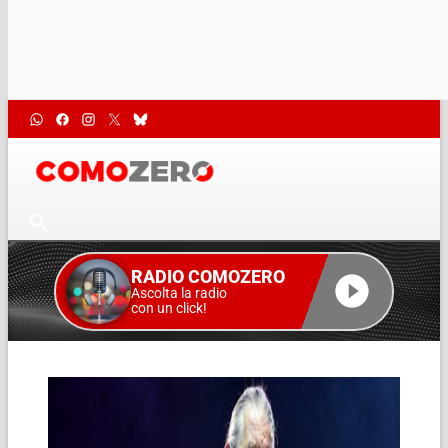
RADIO COMOZERO
Ascolta la radio
con un click!