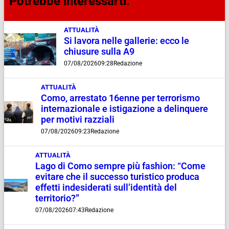
Potrebbe interessarti:
ATTUALITÀ
Si lavora nelle gallerie: ecco le
chiusure sulla A9
07/08/2026
09:28
Redazione
ATTUALITÀ
Como, arrestato 16enne per terrorismo
internazionale e istigazione a delinquere
per motivi razziali
07/08/2026
09:23
Redazione
ATTUALITÀ
Lago di Como sempre più fashion: “Come
evitare che il successo turistico produca
effetti indesiderati sull’identità del
territorio?”
07/08/2026
07:43
Redazione