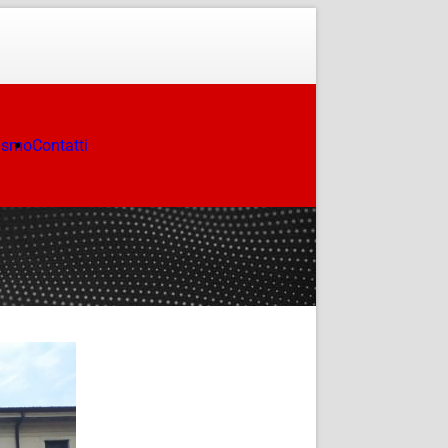
ismo
Contatti