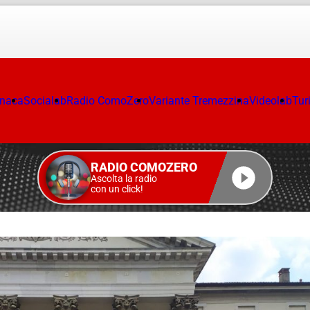
onaca
Socialab
Radio ComoZero
Variante Tremezzina
Videolab
Tur
RADIO COMOZERO
Ascolta la radio
con un click!