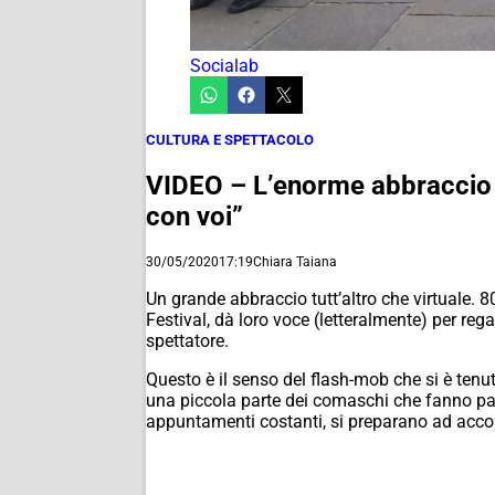
Socialab
CULTURA E SPETTACOLO
VIDEO – L’enorme abbraccio 
con voi”
30/05/2020
17:19
Chiara Taiana
Un grande abbraccio tutt’altro che virtuale. 80
Festival, dà loro voce (letteralmente) per reg
spettatore.
Questo è il senso del flash-mob che si è tenu
una piccola parte dei comaschi che fanno part
appuntamenti costanti, si preparano ad accom