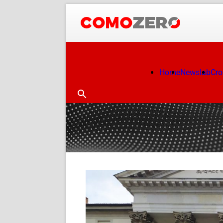
Home
Newslab
Cr