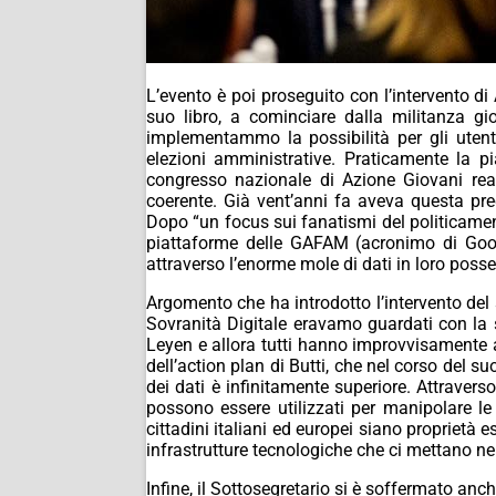
L’evento è poi proseguito con l’intervento di
suo libro, a cominciare dalla militanza gi
implementammo la possibilità per gli utenti
elezioni amministrative. Praticamente la 
congresso nazionale di Azione Giovani real
coerente. Già vent’anni fa aveva questa p
Dopo “un focus sui fanatismi del politicament
piattaforme delle GAFAM (acronimo di Goo
attraverso l’enorme mole di dati in loro posses
Argomento che ha introdotto l’intervento del 
Sovranità Digitale eravamo guardati con la s
Leyen e allora tutti hanno improvvisamente ap
dell’action plan di Butti, che nel corso del s
dei dati è infinitamente superiore. Attravers
possono essere utilizzati per manipolare le 
cittadini italiani ed europei siano proprietà
infrastrutture tecnologiche che ci mettano nell
Infine, il Sottosegretario si è soffermato anch