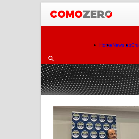
Home
Newslab
Cr