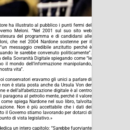
re ha illustrato al pubblico i punti fermi del
 governo Meloni. “Nel 2001 sul suo sito web
a stesura del programma e di candidarsi alle
loni, che nel 2004 Nardone sostenne per il
 “un messaggio credibile anzitutto perché è
uando le sarebbe convenuto politicamente”.
ma della Sovranità Digitale spiegando come “le
no il mondo dell’informazione manipolando,
nostra vita”.
oi conservatori eravamo gli unici a parlare di
one non è stata posta anche da Ursula Von der
e e dell’alfabetizzazione digitale è al centro
li paragona al petrolio mente, perché il valore
e, come spiega Nardone nel suo libro, talvolta
nazione. Non è più accettabile che i dati dei
tto il Governo stiamo lavorando per dotarci di
punto di vista legislativo.»
o dedica un intero capitolo: “Sarebbe fuorviante