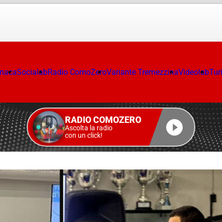
onaca
Socialab
Radio ComoZero
Variante Tremezzina
Videolab
Tur
RADIO COMOZERO
Ascolta la radio
con un click!