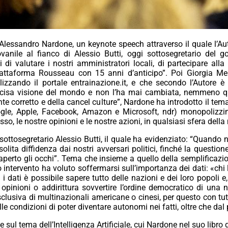
 Alessandro Nardone, un keynote speech attraverso il quale l’Auto
ovanile al fianco di Alessio Butti, oggi sottosegretario del
 di valutare i nostri amministratori locali, di partecipare all
piattaforma Rousseau con 15 anni d’anticipo”. Poi Giorgia Me
izzando il portale entrainazione.it, e che secondo l’Autore è
recisa visione del mondo e non l’ha mai cambiata, nemmeno q
e corretto e della cancel culture”, Nardone ha introdotto il te
gle, Apple, Facebook, Amazon e Microsoft,
ndr
) monopolizzi
so, le nostre opinioni e le nostre azioni, in qualsiasi sfera della 
sottosegretario Alessio Butti, il quale ha evidenziato: “Quando n
olita diffidenza dai nostri avversari politici, finché la questi
erto gli occhi”. Tema che insieme a quello della semplificazion
uo intervento ha voluto soffermarsi sull’importanza dei dati: «chi 
o i dati è possibile sapere tutto delle nazioni e dei loro popoli 
opinioni o addirittura sovvertire l’ordine democratico di una 
 esclusiva di multinazionali americane o cinesi, per questo con tu
e condizioni di poter diventare autonomi nei fatti, oltre che dal 
e sul tema dell’Intelligenza Artificiale, cui Nardone nel suo libr