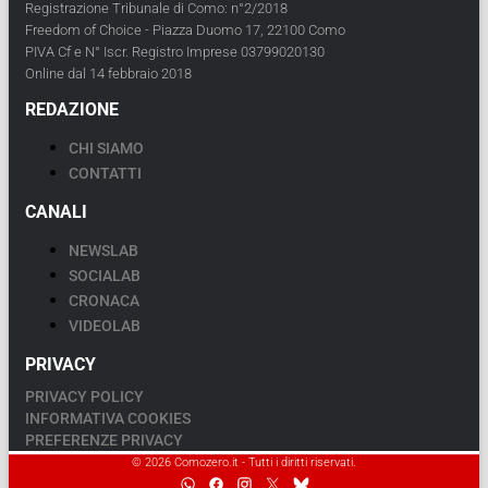
Registrazione Tribunale di Como: n°2/2018
Freedom of Choice - Piazza Duomo 17, 22100 Como
PIVA Cf e N° Iscr. Registro Imprese 03799020130
Online dal 14 febbraio 2018
REDAZIONE
CHI SIAMO
CONTATTI
CANALI
NEWSLAB
SOCIALAB
CRONACA
VIDEOLAB
PRIVACY
PRIVACY POLICY
INFORMATIVA COOKIES
PREFERENZE PRIVACY
© 2026 Comozero.it - Tutti i diritti riservati.