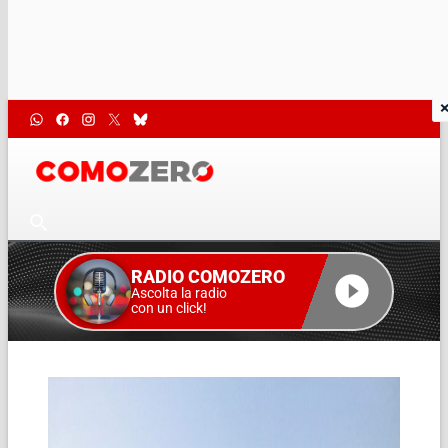
RADIO COMOZERO
Ascolta la radio
con un click!