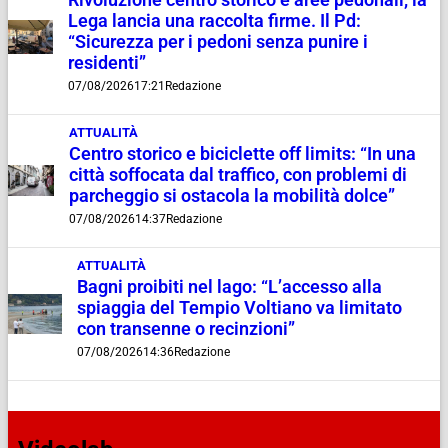
Lega lancia una raccolta firme. Il Pd:
“Sicurezza per i pedoni senza punire i
residenti”
07/08/2026
17:21
Redazione
ATTUALITÀ
Centro storico e biciclette off limits: “In una
città soffocata dal traffico, con problemi di
parcheggio si ostacola la mobilità dolce”
07/08/2026
14:37
Redazione
ATTUALITÀ
Bagni proibiti nel lago: “L’accesso alla
spiaggia del Tempio Voltiano va limitato
con transenne o recinzioni”
07/08/2026
14:36
Redazione