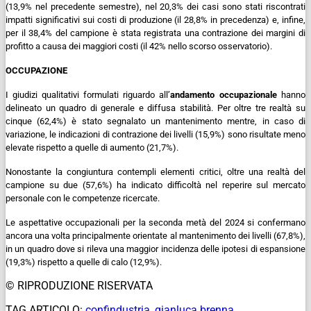
(13,9% nel precedente semestre), nel 20,3% dei casi sono stati riscontrati
impatti significativi sui costi di produzione (il 28,8% in precedenza) e, infine,
per il 38,4% del campione è stata registrata una contrazione dei margini di
profitto a causa dei maggiori costi (il 42% nello scorso osservatorio).
OCCUPAZIONE
I giudizi qualitativi formulati riguardo all’
andamento
occupazionale
hanno
delineato un quadro di generale e diffusa stabilità. Per oltre tre realtà su
cinque (62,4%) è stato segnalato un mantenimento mentre, in caso di
variazione, le indicazioni di contrazione dei livelli (15,9%) sono risultate meno
elevate rispetto a quelle di aumento (21,7%).
Nonostante la congiuntura contempli elementi critici, oltre una realtà del
campione su due (57,6%) ha indicato difficoltà nel reperire sul mercato
personale con le competenze ricercate.
Le aspettative occupazionali per la seconda metà del 2024 si confermano
ancora una volta principalmente orientate al mantenimento dei livelli (67,8%),
in un quadro dove si rileva una maggior incidenza delle ipotesi di espansione
(19,3%) rispetto a quelle di calo (12,9%).
© RIPRODUZIONE RISERVATA
TAG ARTICOLO:
confindustria
,
gianluca brenna