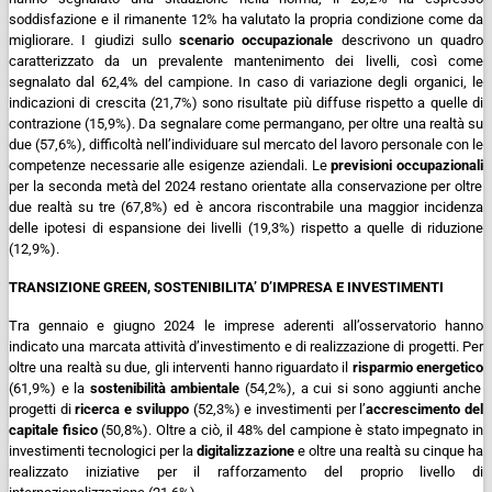
soddisfazione e il rimanente 12% ha valutato la propria condizione come da
migliorare.
I giudizi sullo
scenario occupazionale
descrivono un quadro
caratterizzato da un prevalente mantenimento dei livelli, così come
segnalato dal 62,4% del campione. In caso di variazione degli organici, le
indicazioni di crescita (21,7%) sono risultate più diffuse rispetto a quelle di
contrazione (15,9%). Da segnalare come permangano, per oltre una realtà su
due (57,6%), difficoltà nell’individuare sul mercato del lavoro personale con le
competenze necessarie alle esigenze aziendali.
Le
previsioni occupazionali
per la seconda metà del 2024 restano orientate alla conservazione per oltre
due realtà su tre (67,8%) ed è ancora riscontrabile una maggior incidenza
delle ipotesi di espansione dei livelli (19,3%) rispetto a quelle di riduzione
(12,9%).
TRANSIZIONE GREEN, SOSTENIBILITA’ D’IMPRESA E INVESTIMENTI
Tra gennaio e giugno 2024 le imprese aderenti all’osservatorio hanno
indicato una marcata attività d’investimento e di realizzazione di progetti. Per
oltre una realtà su due, gli interventi hanno riguardato il
risparmio energetico
(61,9%) e la
sostenibilità ambientale
(54,2%), a cui si sono aggiunti anche
progetti di
ricerca e sviluppo
(52,3%) e investimenti per l’
accrescimento del
capitale fisico
(50,8%). Oltre a ciò, il 48% del campione è stato impegnato in
investimenti tecnologici per la
digitalizzazione
e oltre una realtà su cinque ha
realizzato iniziative per il rafforzamento del proprio livello di