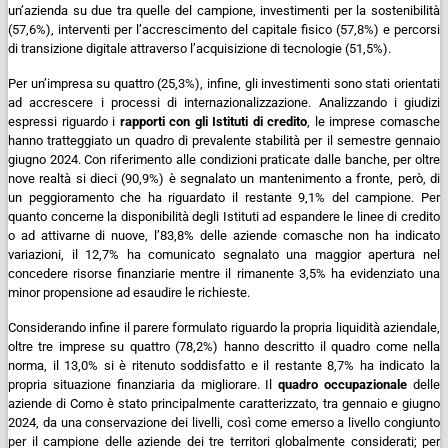
un’azienda su due tra quelle del campione, investimenti per la sostenibilità
(57,6%), interventi per l’accrescimento del capitale fisico (57,8%) e percorsi
di transizione digitale attraverso l’acquisizione di tecnologie (51,5%).
Per un’impresa su quattro (25,3%), infine, gli investimenti sono stati orientati
ad accrescere i processi di internazionalizzazione.
Analizzando i giudizi
espressi riguardo i
rapporti con gli Istituti di credito
, le imprese comasche
hanno tratteggiato un quadro di prevalente stabilità per il semestre gennaio
giugno 2024.
Con riferimento alle condizioni praticate dalle banche, per oltre
nove realtà si dieci (90,9%) è segnalato un mantenimento a fronte, però, di
un peggioramento che ha riguardato il restante 9,1% del campione.
Per
quanto concerne la disponibilità degli Istituti ad espandere le linee di credito
o ad attivarne di nuove, l’83,8% delle aziende comasche non ha indicato
variazioni, il 12,7% ha comunicato segnalato una maggior apertura nel
concedere risorse finanziarie mentre il rimanente 3,5% ha evidenziato una
minor propensione ad esaudire le richieste.
Considerando infine il parere formulato riguardo la propria liquidità aziendale,
oltre tre imprese su quattro (78,2%) hanno descritto il quadro come nella
norma, il 13,0% si è ritenuto soddisfatto e il restante 8,7% ha indicato la
propria situazione finanziaria da migliorare.
Il
quadro occupazionale
delle
aziende di Como è stato principalmente caratterizzato, tra gennaio e giugno
2024, da una conservazione dei livelli, così come emerso a livello congiunto
per il campione delle aziende dei tre territori globalmente considerati; per