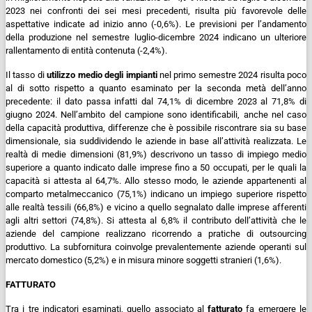
2023 nei confronti dei sei mesi precedenti, risulta più favorevole delle
aspettative indicate ad inizio anno (-0,6%). Le previsioni per l’andamento
della produzione nel semestre luglio-dicembre 2024 indicano un ulteriore
rallentamento di entità contenuta (-2,4%).
Il tasso di
utilizzo medio degli impianti
nel primo semestre 2024 risulta poco
al di sotto rispetto a quanto esaminato per la seconda metà dell’anno
precedente: il dato passa infatti dal 74,1% di dicembre 2023 al 71,8% di
giugno 2024. Nell’ambito del campione sono identificabili, anche nel caso
della capacità produttiva, differenze che è possibile riscontrare sia su base
dimensionale, sia suddividendo le aziende in base all’attività realizzata. Le
realtà di medie dimensioni (81,9%) descrivono un tasso di impiego medio
superiore a quanto indicato dalle imprese fino a 50 occupati, per le quali la
capacità si attesta al 64,7%. Allo stesso modo, le aziende appartenenti al
comparto metalmeccanico (75,1%) indicano un impiego superiore rispetto
alle realtà tessili (66,8%) e vicino a quello segnalato dalle imprese afferenti
agli altri settori (74,8%). Si attesta al 6,8% il contributo dell’attività che le
aziende del campione realizzano ricorrendo a pratiche di outsourcing
produttivo. La subfornitura coinvolge prevalentemente aziende operanti sul
mercato domestico (5,2%) e in misura minore soggetti stranieri (1,6%).
FATTURATO
Tra i tre indicatori esaminati, quello associato al
fatturato
fa emergere le