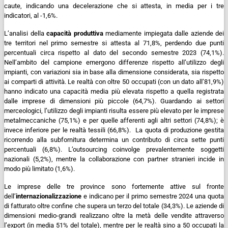
caute, indicando una decelerazione che si attesta, in media per i tre
indicatori, al -1,6%.
L’analisi della
capacità produttiva
mediamente impiegata dalle aziende dei
tre territori nel primo semestre si attesta al 71,8%, perdendo due punti
percentuali circa rispetto al dato del secondo semestre 2023 (74,1%).
Nell’ambito del campione emergono differenze rispetto all’utilizzo degli
impianti, con variazioni sia in base alla dimensione considerata, sia rispetto
ai comparti di attività. Le realtà con oltre 50 occupati (con un dato all’81,9%)
hanno indicato una capacità media più elevata rispetto a quella registrata
dalle imprese di dimensioni più piccole (64,7%).
Guardando ai settori
merceologici, l’utilizzo degli impianti risulta essere più elevato per le imprese
metalmeccaniche (75,1%) e per quelle afferenti agli altri settori (74,8%); è
invece inferiore per le realtà tessili (66,8%).
La quota di produzione gestita
ricorrendo alla subfornitura determina un contributo di circa sette punti
percentuali (6,8%). L’outsourcing coinvolge prevalentemente soggetti
nazionali (5,2%), mentre la collaborazione con partner stranieri incide in
modo più limitato (1,6%).
Le imprese delle tre province sono fortemente attive sul fronte
dell’
internazionalizzazione
e indicano per il primo semestre 2024 una quota
di fatturato oltre confine che supera un terzo del totale (34,3%).
Le aziende di
dimensioni medio-grandi realizzano oltre la metà delle vendite attraverso
l’export (in media 51% del totale), mentre per le realtà sino a 50 occupati la