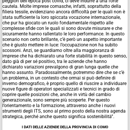
peggiori dell’epoca post covid, ci deve indurre a una forte
cautela. Molte imprese comasche, infatti, soprattutto della
filiera tessile, evidenziano ancora difficoltà per le quali non è
stata sufficiente la loro spiccata vocazione internazionale,
che pur ha giocato un ruolo fondamentale rispetto alle
complesse sfide con le quali si sono dovute misurare e che
sicuramente hanno rallentato le loro performance. In questo
scenario non certo brillante, c’è però un aspetto importante
che è giusto mettere in luce: l’occupazione non ha subito
scossoni. Anzi, se guardiamo oltre alla maggioranza di
imprese che ha dichiarato una forte stabilità in questo senso,
dato già di per sé positivo, tra le aziende che hanno
dichiarato variazioni prevalgono di gran lunga quelle che
hanno assunto. Paradossalmente, potremmo dire che se c’è
un problema, in un contesto che ormai si può definire di
inverno demografico, è proprio quello di riuscire a individuare
nuove figure di operatori specializzati e tecnici in grado di
coprire quelle posizioni che, anche in virtù del cambio
generazionale, sono sempre più scoperte. Per questo
l’orientamento e la formazione, attraverso anche i nuovi
strumenti degli ITS, sono al primo posto della nostra agenda
strategica, perché anche questo significa sostenibilità”.
I DATI DELLE AZIENDE DELLA PROVINCIA DI COMO