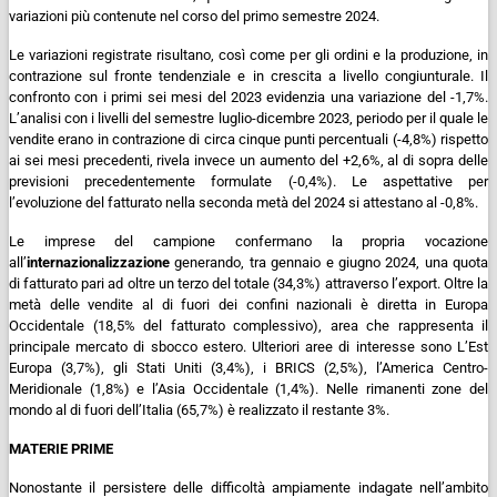
variazioni più contenute nel corso del primo semestre 2024.
Le variazioni registrate risultano, così come per gli ordini e la produzione, in
contrazione sul fronte tendenziale e in crescita a livello congiunturale. Il
confronto con i primi sei mesi del 2023 evidenzia una variazione del -1,7%.
L’analisi con i livelli del semestre luglio-dicembre 2023, periodo per il quale le
vendite erano in contrazione di circa cinque punti percentuali (-4,8%) rispetto
ai sei mesi precedenti, rivela invece un aumento del +2,6%, al di sopra delle
previsioni precedentemente formulate (-0,4%). Le aspettative per
l’evoluzione del fatturato nella seconda metà del 2024 si attestano al -0,8%.
Le imprese del campione confermano la propria vocazione
all’
internazionalizzazione
generando, tra gennaio e giugno 2024, una quota
di fatturato pari ad oltre un terzo del totale (34,3%) attraverso l’export. Oltre la
metà delle vendite al di fuori dei confini nazionali è diretta in Europa
Occidentale (18,5% del fatturato complessivo), area che rappresenta il
principale mercato di sbocco estero. Ulteriori aree di interesse sono L’Est
Europa (3,7%), gli Stati Uniti (3,4%), i BRICS (2,5%), l’America Centro-
Meridionale (1,8%) e l’Asia Occidentale (1,4%). Nelle rimanenti zone del
mondo al di fuori dell’Italia (65,7%) è realizzato il restante 3%.
MATERIE PRIME
Nonostante il persistere delle difficoltà ampiamente indagate nell’ambito