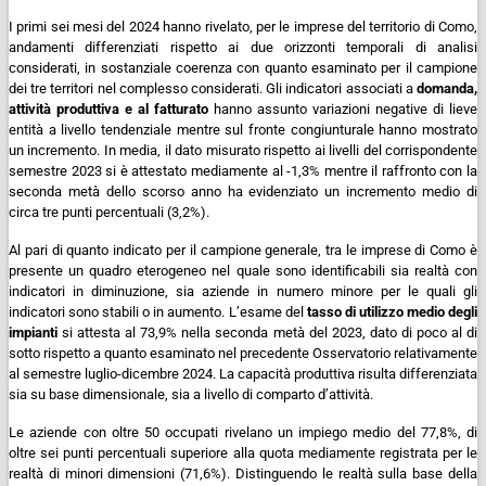
I primi sei mesi del 2024 hanno rivelato, per le imprese del territorio di Como,
andamenti differenziati rispetto ai due orizzonti temporali di analisi
considerati, in sostanziale coerenza con quanto esaminato per il campione
dei tre territori nel complesso considerati. Gli indicatori associati a
domanda,
attività produttiva e al fatturato
hanno assunto variazioni negative di lieve
entità a livello tendenziale mentre sul fronte congiunturale hanno mostrato
un incremento.
In media, il dato misurato rispetto ai livelli del corrispondente
semestre 2023 si è attestato mediamente al -1,3% mentre il raffronto con la
seconda metà dello scorso anno ha evidenziato un incremento medio di
circa tre punti percentuali (3,2%).
Al pari di quanto indicato per il campione generale, tra le imprese di Como è
presente un quadro eterogeneo nel quale sono identificabili sia realtà con
indicatori in diminuzione, sia aziende in numero minore per le quali gli
indicatori sono stabili o in aumento.
L’esame del
tasso di utilizzo medio degli
impianti
si attesta al 73,9% nella seconda metà del 2023, dato di poco al di
sotto rispetto a quanto esaminato nel precedente Osservatorio relativamente
al semestre luglio-dicembre 2024. La capacità produttiva risulta differenziata
sia su base dimensionale, sia a livello di comparto d’attività.
Le aziende con oltre 50 occupati rivelano un impiego medio del 77,8%, di
oltre sei punti percentuali superiore alla quota mediamente registrata per le
realtà di minori dimensioni (71,6%).
Distinguendo le realtà sulla base della