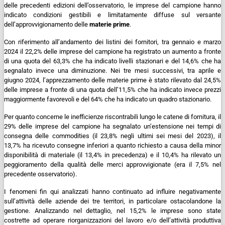
delle precedenti edizioni dell’osservatorio, le imprese del campione hanno
indicato condizioni gestibili e limitatamente diffuse sul versante
dell’approvvigionamento delle
materie prime
.
Con riferimento all’andamento dei listini dei fornitori, tra gennaio e marzo
2024 il 22,2% delle imprese del campione ha registrato un aumento a fronte
di una quota del 63,3% che ha indicato livelli stazionari e del 14,6% che ha
segnalato invece una diminuzione. Nei tre mesi successivi, tra aprile e
giugno 2024, l’apprezzamento delle materie prime è stato rilevato dal 24,5%
delle imprese a fronte di una quota dell’11,5% che ha indicato invece prezzi
maggiormente favorevoli e del 64% che ha indicato un quadro stazionario.
Per quanto concerne le inefficienze riscontrabili lungo le catene di fornitura, il
29% delle imprese del campione ha segnalato un’estensione nei tempi di
consegna delle commodities (il 23,8% negli ultimi sei mesi del 2023), il
13,7% ha ricevuto consegne inferiori a quanto richiesto a causa della minor
disponibilità di materiale (il 13,4% in precedenza) e il 10,4% ha rilevato un
peggioramento della qualità delle merci approvvigionate (era il 7,5% nel
precedente osservatorio).
I fenomeni fin qui analizzati hanno continuato ad influire negativamente
sull’attività delle aziende dei tre territori, in particolare ostacolandone la
gestione. Analizzando nel dettaglio, nel 15,2% le imprese sono state
costrette ad operare riorganizzazioni del lavoro e/o dell’attività produttiva