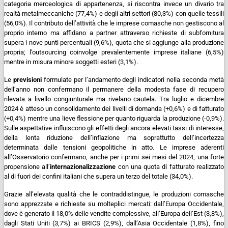
categoria merceologica di appartenenza, si riscontra invece un divario tra
realtà metalmeccaniche (77,4%) e degli altri settori (80,3%) con quelle tessili
(56,0%).
Il contributo dell’attività che le imprese comasche non gestiscono al
proprio interno ma affidano a partner attraverso richieste di subfornitura
supera i nove punti percentuali (9,6%), quota che si aggiunge alla produzione
propria; l’outsourcing coinvolge prevalentemente imprese italiane (6,5%)
mentre in misura minore soggetti esteri (3,1%).
Le
previsioni
formulate per l’andamento degli indicatori nella seconda metà
dell’anno non confermano il permanere della modesta fase di recupero
rilevata a livello congiunturale ma rivelano cautela. Tra luglio e dicembre
2024 è atteso un consolidamento dei livelli di domanda (+0,6%) e di fatturato
(+0,4%) mentre una lieve flessione per quanto riguarda la produzione (-0,9%).
Sulle aspettative influiscono gli effetti degli ancora elevati tassi di interesse,
della lenta riduzione dell’inflazione ma soprattutto dell’incertezza
determinata dalle tensioni geopolitiche in atto.
Le imprese aderenti
all’Osservatorio confermano, anche per i primi sei mesi del 2024, una forte
propensione all’
internazionalizzazione
con una quota di fatturato realizzato
al di fuori dei confini italiani che supera un terzo del totale (34,0%).
Grazie all’elevata qualità che le contraddistingue, le produzioni comasche
sono apprezzate e richieste su molteplici mercati: dall’Europa Occidentale,
dove è generato il 18,0% delle vendite complessive, all’Europa dell’Est (3,8%),
dagli Stati Uniti (3,7%) ai BRICS (2,9%), dall’Asia Occidentale (1,8%), fino