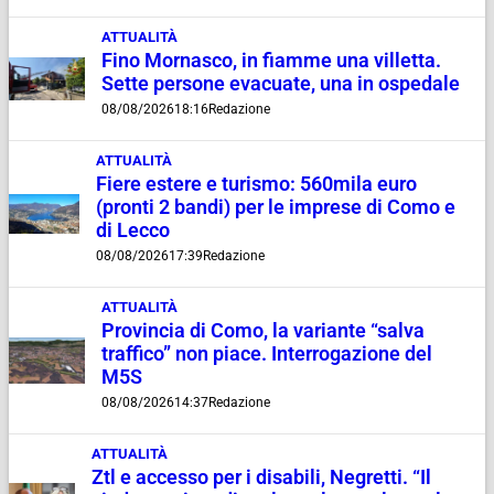
ATTUALITÀ
Fino Mornasco, in fiamme una villetta.
Sette persone evacuate, una in ospedale
08/08/2026
18:16
Redazione
ATTUALITÀ
Fiere estere e turismo: 560mila euro
(pronti 2 bandi) per le imprese di Como e
di Lecco
08/08/2026
17:39
Redazione
ATTUALITÀ
Provincia di Como, la variante “salva
traffico” non piace. Interrogazione del
M5S
08/08/2026
14:37
Redazione
ATTUALITÀ
Ztl e accesso per i disabili, Negretti. “Il