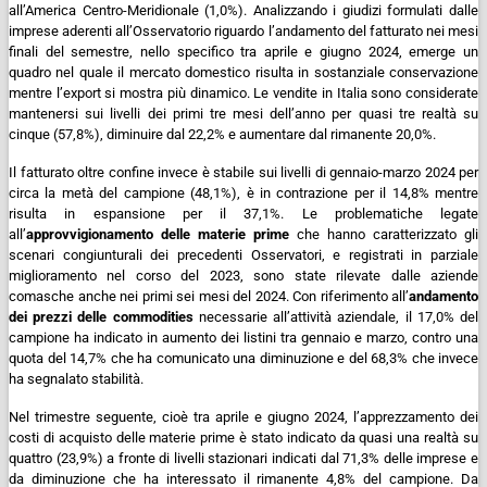
all’America Centro-Meridionale (1,0%).
Analizzando i giudizi formulati dalle
imprese aderenti all’Osservatorio riguardo l’andamento del fatturato nei mesi
finali del semestre, nello specifico tra aprile e giugno 2024, emerge un
quadro nel quale il mercato domestico risulta in sostanziale conservazione
mentre l’export si mostra più dinamico.
Le vendite in Italia sono considerate
mantenersi sui livelli dei primi tre mesi dell’anno per quasi tre realtà su
cinque (57,8%), diminuire dal 22,2% e aumentare dal rimanente 20,0%.
Il fatturato oltre confine invece è stabile sui livelli di gennaio-marzo 2024 per
circa la metà del campione (48,1%), è in contrazione per il 14,8% mentre
risulta in espansione per il 37,1%.
Le problematiche legate
all’
approvvigionamento delle materie prime
che hanno caratterizzato gli
scenari congiunturali dei precedenti Osservatori, e registrati in parziale
miglioramento nel corso del 2023, sono state rilevate dalle aziende
comasche anche nei primi sei mesi del 2024.
Con riferimento all’
andamento
dei prezzi delle commodities
necessarie all’attività aziendale, il 17,0% del
campione ha indicato in aumento dei listini tra gennaio e marzo, contro una
quota del 14,7% che ha comunicato una diminuzione e del 68,3% che invece
ha segnalato stabilità.
Nel trimestre seguente, cioè tra aprile e giugno 2024, l’apprezzamento dei
costi di acquisto delle materie prime è stato indicato da quasi una realtà su
quattro (23,9%) a fronte di livelli stazionari indicati dal 71,3% delle imprese e
da diminuzione che ha interessato il rimanente 4,8% del campione.
Da