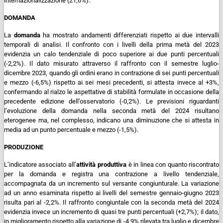
internazionalizzazione (21,6%).
DOMANDA
La
domanda
ha mostrato andamenti differenziati rispetto ai due intervalli
temporali di analisi. Il confronto con i livelli della prima metà del 2023
evidenzia un calo tendenziale di poco superiore ai due punti percentuali
(-2,2%). Il dato misurato attraverso il raffronto con il semestre luglio-
dicembre 2023, quando gli ordini erano in contrazione di sei punti percentuali
e mezzo (-6,5%) rispetto ai sei mesi precedenti, si attesta invece al +3%,
confermando al rialzo le aspettative di stabilità formulate in occasione della
precedente edizione dell’osservatorio (-0,2%). Le previsioni riguardanti
l’evoluzione della domanda nella seconda metà del 2024 risultano
eterogenee ma, nel complesso, indicano una diminuzione che si attesta in
media ad un punto percentuale e mezzo (-1,5%).
PRODUZIONE
L’indicatore associato all’
attività
produttiva
è in linea con quanto riscontrato
per la domanda e registra una contrazione a livello tendenziale,
accompagnata da un incremento sul versante congiunturale. La variazione
ad un anno esaminata rispetto ai livelli del semestre gennaio-giugno 2023
risulta pari al -2,2%. Il raffronto congiuntale con la seconda metà del 2024
evidenzia invece un incremento di quasi tre punti percentuali (+2,7%); il dato,
in miglioramento rispetto alla variazione di -4,9% rilevata tra luglio e dicembre