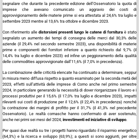
segnalare che durante la precedente edizione dell’Osservatorio la quota di
imprese che avevano comunicato un aggravio dei costi di
approvvigionamento delle materie prime si era attestata al 24,6% tra luglio e
settembre 2023 mentre al 13,6% tra ottobre e dicembre 2023.
Con riferimento alle
distorsioni presenti lungo le catene di fornitura
è stato
segnalato un aumento dei tempi di consegna delle merci dal 30,3% delle
aziende (il 29,4% nel secondo semestre 2023), una disponibilità di materie
prime e componenti dei fornitori inferiore a quanto richiesto dal 9,7% (il
14,4% tra luglio e dicembre 2023) ed infine un peggioramento della qualità
delle commodities approvvigionate dall’11,6% (il 7,0% in precedenza).
La combinazione delle criticità elencate ha continuato a determinare, seppur
in misura meno diffusa rispetto a quanto esaminato per la seconda metà del
2023, effetti sull’attività delle imprese di Como anche nel primo semestre
2024, in particolare generando la necessità di dover riorganizzare il lavoro e i
processi produttivi per il 15,6% (il 17,0% tra luglio e dicembre 2023), impatti
rilevanti sui costi di produzione per il 12,6% (il 22,4% in precedenza) nonché
la contrazione dei margini di profitto per il 31,7% (il 41,3% nel precedente
Osservatorio).
Le realtà comasche hanno confermato di aver sostenuto,
anche nei primi sei mesi del 2024,
investimenti ed iniziative di sviluppo
.
Per quasi due realtà su tre i progetti hanno riguardato il risparmio energetico
(64,3%) e la ricerca e sviluppo (63,9%); a questi si sono aggiunti, per oltre