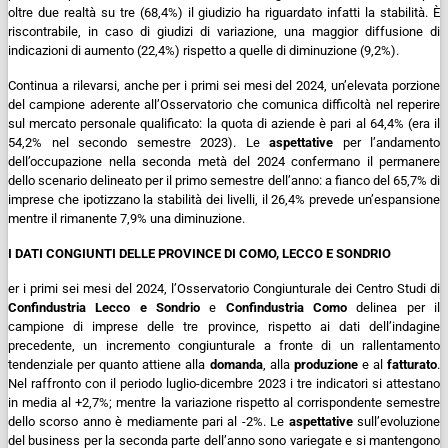
oltre due realtà su tre (68,4%) il giudizio ha riguardato infatti la stabilità. È
riscontrabile, in caso di giudizi di variazione, una maggior diffusione di
indicazioni di aumento (22,4%) rispetto a quelle di diminuzione (9,2%).
Continua a rilevarsi, anche per i primi sei mesi del 2024, un’elevata porzione
del campione aderente all’Osservatorio che comunica difficoltà nel reperire
sul mercato personale qualificato: la quota di aziende è pari al 64,4% (era il
54,2% nel secondo semestre 2023).
Le
aspettative
per l’andamento
dell’occupazione nella seconda metà del 2024 confermano il permanere
dello scenario delineato per il primo semestre dell’anno: a fianco del 65,7% di
imprese che ipotizzano la stabilità dei livelli, il 26,4% prevede un’espansione
mentre il rimanente 7,9% una diminuzione.
I DATI CONGIUNTI DELLE PROVINCE DI COMO, LECCO E SONDRIO
er i primi sei mesi del 2024, l’Osservatorio Congiunturale dei Centro Studi di
Confindustria Lecco
e Sondrio
e
Confindustria Como
delinea per il
campione di imprese delle tre province, rispetto ai dati dell’indagine
precedente, un incremento congiunturale a fronte di un rallentamento
tendenziale per quanto attiene alla
domanda
, alla
produzione
e al
fatturato
.
Nel raffronto con il periodo luglio-dicembre 2023 i tre indicatori si attestano
in media al +2,7%; mentre la variazione rispetto al corrispondente semestre
dello scorso anno è mediamente pari al -2%.
Le
aspettative
sull’evoluzione
del business per la seconda parte dell’anno sono variegate e si mantengono