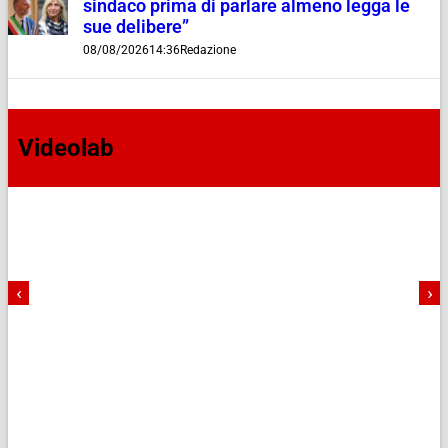
sindaco prima di parlare almeno legga le
sue delibere”
08/08/2026
14:36
Redazione
Videolab
‹
›