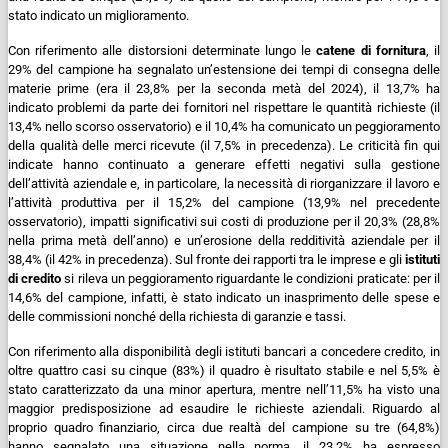
stato indicato un miglioramento.
Con riferimento alle distorsioni determinate lungo le
catene di fornitura
, il
29% del campione ha segnalato un’estensione dei tempi di consegna delle
materie prime (era il 23,8% per la seconda metà del 2024), il 13,7% ha
indicato problemi da parte dei fornitori nel rispettare le quantità richieste (il
13,4% nello scorso osservatorio) e il 10,4% ha comunicato un peggioramento
della qualità delle merci ricevute (il 7,5% in precedenza).
Le criticità fin qui
indicate hanno continuato a generare effetti negativi sulla gestione
dell’attività aziendale e, in particolare, la necessità di riorganizzare il lavoro e
l’attività produttiva per il 15,2% del campione (13,9% nel precedente
osservatorio), impatti significativi sui costi di produzione per il 20,3% (28,8%
nella prima metà dell’anno) e un’erosione della redditività aziendale per il
38,4% (il 42% in precedenza).
Sul fronte dei rapporti tra le imprese e gli
istituti
di credito
si rileva un peggioramento riguardante le condizioni praticate: per il
14,6% del campione, infatti, è stato indicato un inasprimento delle spese e
delle commissioni nonché della richiesta di garanzie e tassi.
Con riferimento alla disponibilità degli istituti bancari a concedere credito, in
oltre quattro casi su cinque (83%) il quadro è risultato stabile e nel 5,5% è
stato caratterizzato da una minor apertura, mentre nell’11,5% ha visto una
maggior predisposizione ad esaudire le richieste aziendali. Riguardo al
proprio quadro finanziario, circa due realtà del campione su tre (64,8%)
hanno segnalato una situazione nella norma, il 23,2% ha espresso