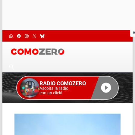
RADIO COMOZERO
Ascolta la radio
con un click!