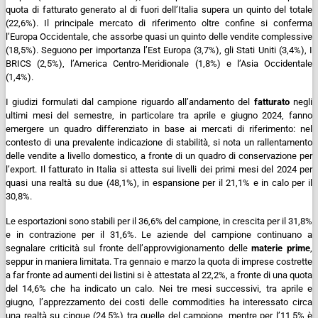
quota di fatturato generato al di fuori dell’Italia supera un quinto del totale
(22,6%).
Il principale mercato di riferimento oltre confine si conferma
l’Europa Occidentale, che assorbe quasi un quinto delle vendite complessive
(18,5%). Seguono per importanza l’Est Europa (3,7%), gli Stati Uniti (3,4%), I
BRICS (2,5%), l’America Centro-Meridionale (1,8%) e l’Asia Occidentale
(1,4%).
I giudizi formulati dal campione riguardo all’andamento del
fatturato
negli
ultimi mesi del semestre, in particolare tra aprile e giugno 2024, fanno
emergere un quadro differenziato in base ai mercati di riferimento: nel
contesto di una prevalente indicazione di stabilità, si nota un rallentamento
delle vendite a livello domestico, a fronte di un quadro di conservazione per
l’export.
Il fatturato in Italia si attesta sui livelli dei primi mesi del 2024 per
quasi una realtà su due (48,1%), in espansione per il 21,1% e in calo per il
30,8%.
Le esportazioni sono stabili per il 36,6% del campione, in crescita per il 31,8%
e in contrazione per il 31,6%.
Le aziende del campione continuano a
segnalare criticità sul fronte dell’approvvigionamento delle
materie prime
,
seppur in maniera limitata.
Tra gennaio e marzo la quota di imprese costrette
a far fronte ad aumenti dei listini si è attestata al 22,2%, a fronte di una quota
del 14,6% che ha indicato un calo.
Nei tre mesi successivi, tra aprile e
giugno, l’apprezzamento dei costi delle commodities ha interessato circa
una realtà su cinque (24,5%) tra quelle del campione, mentre per l’11,5% è