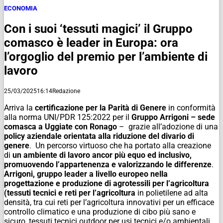
ECONOMIA
Con i suoi ‘tessuti magici’ il Gruppo
comasco è leader in Europa: ora
l’orgoglio del premio per l’ambiente di
lavoro
25/03/2025
16:14
Redazione
Arriva la
certificazione per la Parità di Genere
in conformità
alla norma UNI/PDR 125:2022 per il
Gruppo Arrigoni – sede
comasca a Uggiate con Ronago
– grazie all’adozione di una
policy aziendale orientata alla riduzione del divario di
genere
. Un percorso virtuoso che ha portato alla creazione
di
un ambiente di lavoro ancor più equo ed inclusivo,
promuovendo l’appartenenza e valorizzando le differenze
.
Arrigoni, gruppo leader a livello europeo nella
progettazione e produzione di agrotessili per l’agricoltura
(tessuti tecnici
e
reti per l’agricoltura
in polietilene ad alta
densità, tra cui reti per l’agricoltura innovativi per un efficace
controllo climatico e una produzione di cibo più sano e
sicuro, tessuti tecnici outdoor per usi tecnici e/o ambientali,