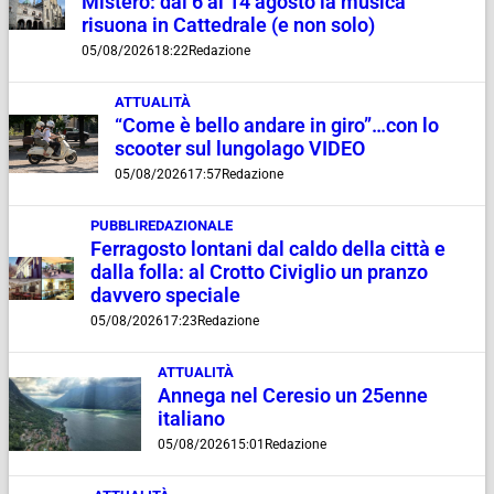
Mistero: dal 6 al 14 agosto la musica
risuona in Cattedrale (e non solo)
05/08/2026
18:22
Redazione
ATTUALITÀ
“Come è bello andare in giro”…con lo
scooter sul lungolago VIDEO
05/08/2026
17:57
Redazione
PUBBLIREDAZIONALE
Ferragosto lontani dal caldo della città e
dalla folla: al Crotto Civiglio un pranzo
davvero speciale
05/08/2026
17:23
Redazione
ATTUALITÀ
Annega nel Ceresio un 25enne
italiano
05/08/2026
15:01
Redazione