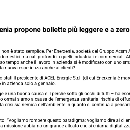
enia propone bollette più leggere e a zero
 non è stato semplice. Per Enerxenia, società del Gruppo Acsm A
omestici ma cali profondi in quelli industriali e commerciali. Al
esso tempo anche il lavoro in azienda si è modificato con uno s
sta nuova esperienza anche ai clienti?
tati il presidente di ACEL Energie S.r.l. (di cui Enerxenia è ma
to in azienda solo a gennaio.
e è una buona causa e il perché sotto gli occhi di tutti – ha es
po ormai siamo a causa dell’emergenza sanitaria, rischia di offus
 la crisi sia nemica dell’ambiente in quanto si continua a pensar
to: “Vogliamo rompere questo paradigma: vogliamo dire ai client
ta missione abbiamo un grande alleato che si chiama digitalizz