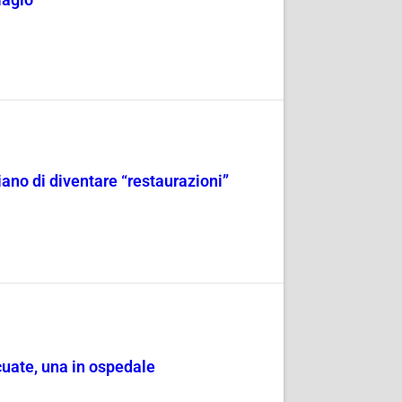
lagio
iano di diventare “restaurazioni”
cuate, una in ospedale