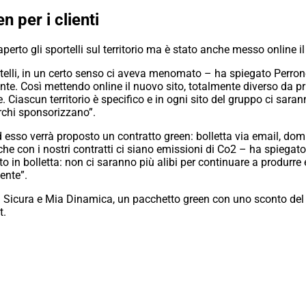
 per i clienti
perto gli sportelli sul territorio ma è stato anche messo online i
sportelli, in un certo senso ci aveva menomato – ha spiegato Perro
iente. Così mettendo online il nuovo sito, totalmente diverso da 
nte. Ciascun territorio è specifico e in ogni sito del gruppo ci sa
archi sponsorizzano”.
Ad esso verrà proposto un contratto green: bolletta via email, do
e con i nostri contratti ci siano emissioni di Co2 – ha spiegato
 in bolletta: non ci saranno più alibi per continuare a produrre
ente”.
 Sicura e Mia Dinamica, un pacchetto green con uno sconto del 3%
t.