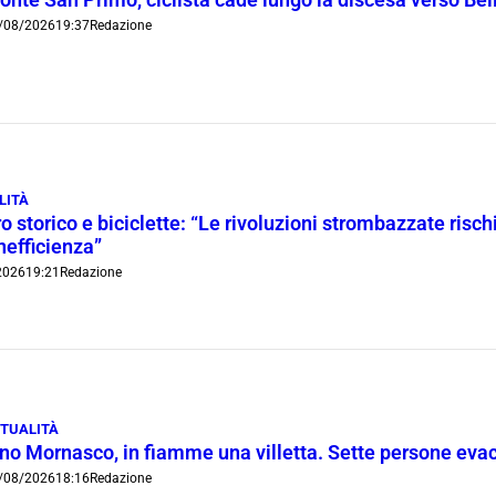
onte San Primo, ciclista cade lungo la discesa verso Bel
/08/2026
19:37
Redazione
LITÀ
o storico e biciclette: “Le rivoluzioni strombazzate risch
inefficienza”
2026
19:21
Redazione
TUALITÀ
ino Mornasco, in fiamme una villetta. Sette persone eva
/08/2026
18:16
Redazione