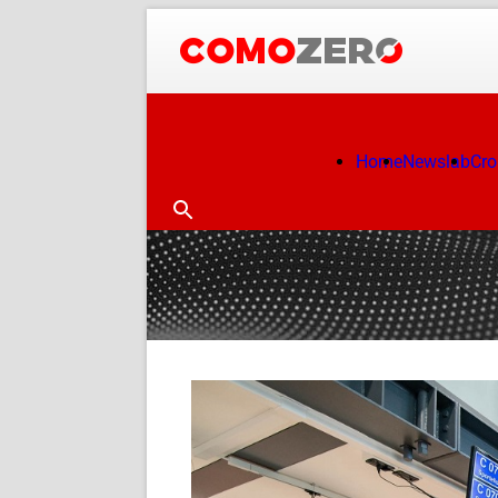
Home
Newslab
Cr