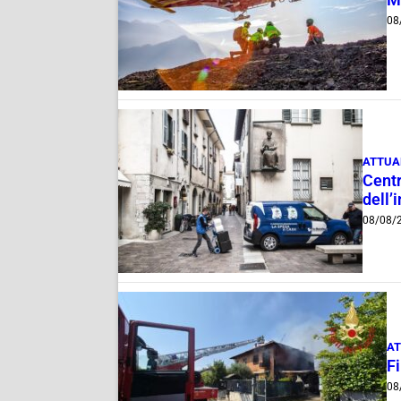
M
08
ATTUA
Centr
dell’
08/08/
AT
F
08