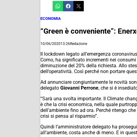
ECONOMIA
“Green è conveniente”: Enerx
10/06/2020
13:26
Redazione
Il lockdown legato all’emergenza coronavirus
Como, ha significato incrementi nei consumi d
diminuzione del 20% della richiesta. Allo st
dell’operatività. Così perché non portare que
Ad annunciare congiuntamente le novità sono s
delegato
Giovanni Perrone
, che si è insedia
“Sarà una svolta importante. Il Climate chang
è che la crisi economica, nella quale purtrop
dell’ambiente fino ad ora. Perché ritengo che
crisi si pensa al risparmio”.
Quindi l’amministratore delegato ha prosegui
all’ambiente, costa anche di meno. E in ques