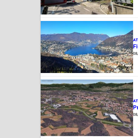
AT
Fi
08
AT
Pr
08