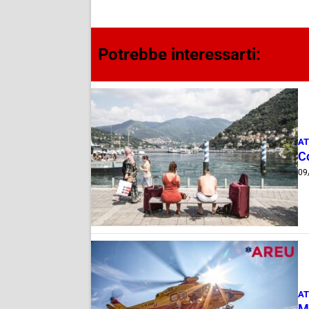
Potrebbe interessarti:
AT
C
09
AT