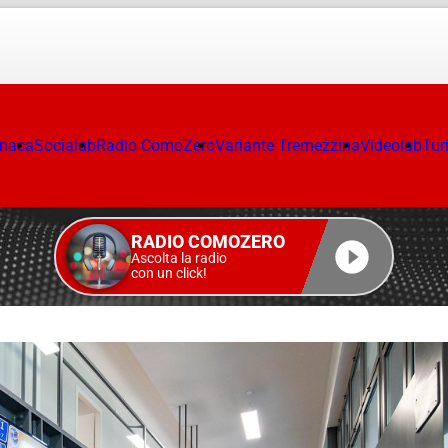
onaca
Socialab
Radio ComoZero
Variante Tremezzina
Videolab
Tur
RADIO COMOZERO
Ascolta la radio
con un click!