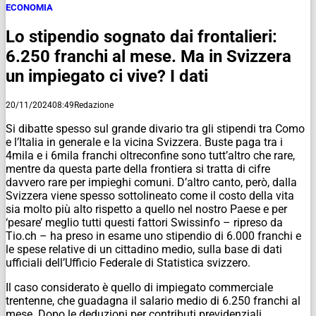
ECONOMIA
Lo stipendio sognato dai frontalieri:
6.250 franchi al mese. Ma in Svizzera
un impiegato ci vive? I dati
20/11/2024
08:49
Redazione
Si dibatte spesso sul grande divario tra gli stipendi tra Como
e l’Italia in generale e la vicina Svizzera. Buste paga tra i
4mila e i 6mila franchi oltreconfine sono tutt’altro che rare,
mentre da questa parte della frontiera si tratta di cifre
davvero rare per impieghi comuni. D’altro canto, però, dalla
Svizzera viene spesso sottolineato come il costo della vita
sia molto più alto rispetto a quello nel nostro Paese e per
‘pesare’ meglio tutti questi fattori Swissinfo – ripreso da
Tio.ch – ha preso in esame uno stipendio di 6.000 franchi e
le spese relative di un cittadino medio, sulla base di dati
ufficiali dell’Ufficio Federale di Statistica svizzero.
Il caso considerato è quello di impiegato commerciale
trentenne, che guadagna il salario medio di 6.250 franchi al
mese. Dopo le deduzioni per contributi previdenziali,