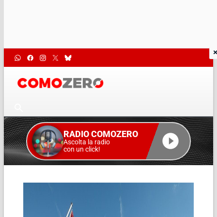
RADIO COMOZERO
Ascolta la radio
con un click!