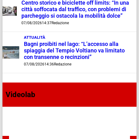
Centro storico e biciclette off limits: “In una
città soffocata dal traffico, con problemi di
parcheggio si ostacola la mobilità dolce”
07/08/2026
14:37
Redazione
ATTUALITÀ
Bagni proibiti nel lago: “L’accesso alla
spiaggia del Tempio Voltiano va limitato
con transenne o recinzioni”
07/08/2026
14:36
Redazione
Videolab