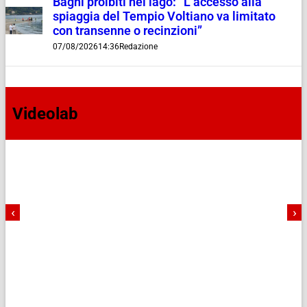
Bagni proibiti nel lago: “L’accesso alla
spiaggia del Tempio Voltiano va limitato
con transenne o recinzioni”
07/08/2026
14:36
Redazione
Videolab
‹
›