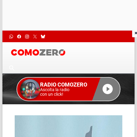
RADIO COMOZERO
Ascolta la radio
con un click!