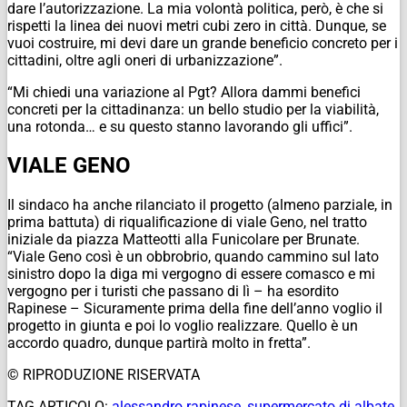
dare l’autorizzazione. La mia volontà politica, però, è che si
rispetti la linea dei nuovi metri cubi zero in città. Dunque, se
vuoi costruire, mi devi dare un grande beneficio concreto per i
cittadini, oltre agli oneri di urbanizzazione”.
“Mi chiedi una variazione al Pgt? Allora dammi benefici
concreti per la cittadinanza: un bello studio per la viabilità,
una rotonda… e su questo stanno lavorando gli uffici”.
VIALE GENO
Il sindaco ha anche rilanciato il progetto (almeno parziale, in
prima battuta) di riqualificazione di viale Geno, nel tratto
iniziale da piazza Matteotti alla Funicolare per Brunate.
“Viale Geno così è un obbrobrio, quando cammino sul lato
sinistro dopo la diga mi vergogno di essere comasco e mi
vergogno per i turisti che passano di lì – ha esordito
Rapinese – Sicuramente prima della fine dell’anno voglio il
progetto in giunta e poi lo voglio realizzare. Quello è un
accordo quadro, dunque partirà molto in fretta”.
© RIPRODUZIONE RISERVATA
TAG ARTICOLO:
alessandro rapinese
,
supermercato di albate
,