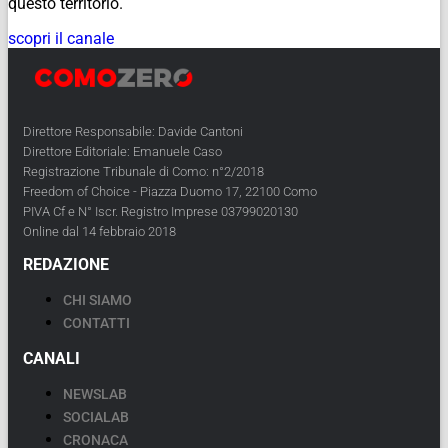
questo territorio.
scopri il canale
Direttore Responsabile: Davide Cantoni
Direttore Editoriale: Emanuele Caso
Registrazione Tribunale di Como: n°2/2018
Freedom of Choice - Piazza Duomo 17, 22100 Como
PIVA Cf e N° Iscr. Registro Imprese 03799020130
Online dal 14 febbraio 2018
REDAZIONE
CHI SIAMO
CONTATTI
CANALI
NEWSLAB
SOCIALAB
CRONACA