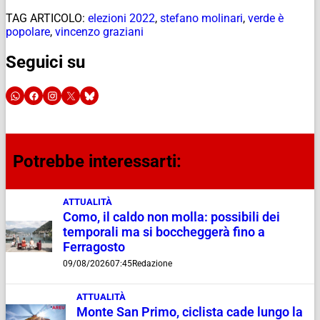
TAG ARTICOLO:
elezioni 2022
,
stefano molinari
,
verde è
popolare
,
vincenzo graziani
Seguici su
Potrebbe interessarti:
ATTUALITÀ
Como, il caldo non molla: possibili dei
temporali ma si boccheggerà fino a
Ferragosto
09/08/2026
07:45
Redazione
ATTUALITÀ
Monte San Primo, ciclista cade lungo la