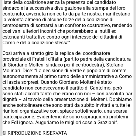
liste della coalizione senza la presenza del candidato
sindaco e la successiva divulgazione alla stampa del loro
contenuto, avvenuta non certo da parte nostra, manifestano
la volontà almeno di alcune forze della coalizione di
centrodestra di sottrarsi a un confronto costruttivo, rendendo
così vani ulteriori incontri che porterebbero a inutili ed
estenuanti trattative contro ogni interesse dei cittadini di
Como e della coalizione stessa”.
Così arriva a stretto giro la replica del coordinatore
provinciale di Fratelli d’Italia (partito padre della candidatura
di Giordano Molteni sindaco per il centrodestra), Stefano
Molinari. Dice: “La decisione di Verde è popolare di correre
autonomamente al primo turno delle amministrative a Como
ci lascia sorpresi. Quando Giordano Molteni è stato
candidato non conoscevamo il partito di Cantelmo, però
sono stati accolti tanto che erano con noi – con assoluta pari
dignità – al tavolo della presentazione di Molteni. Dobbiamo
anche sottolineare che sono stati da subito invitati a tutte le
riunioni organizzative con, spiace sottolinearlo, una scarsa
partecipazione. Evidentemente sono sopraggiunti problemi
che FdI ignora. Auguriamo le migliori cose a Graziani”.
© RIPRODUZIONE RISERVATA