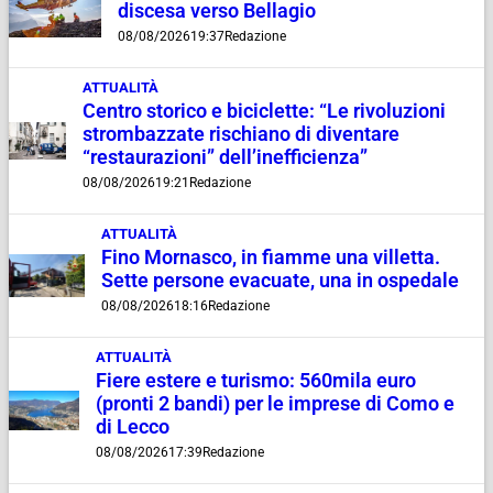
discesa verso Bellagio
08/08/2026
19:37
Redazione
ATTUALITÀ
Centro storico e biciclette: “Le rivoluzioni
strombazzate rischiano di diventare
“restaurazioni” dell’inefficienza”
08/08/2026
19:21
Redazione
ATTUALITÀ
Fino Mornasco, in fiamme una villetta.
Sette persone evacuate, una in ospedale
08/08/2026
18:16
Redazione
ATTUALITÀ
Fiere estere e turismo: 560mila euro
(pronti 2 bandi) per le imprese di Como e
di Lecco
08/08/2026
17:39
Redazione