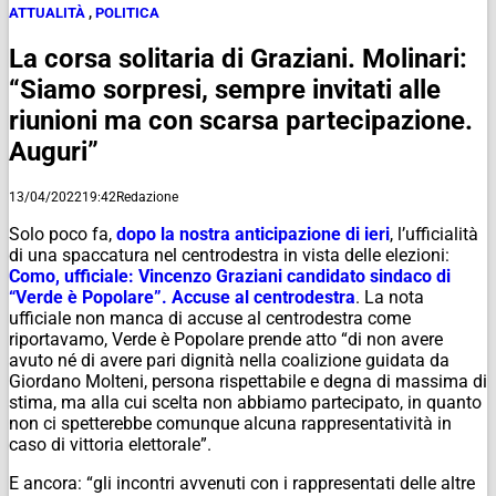
ATTUALITÀ
,
POLITICA
La corsa solitaria di Graziani. Molinari:
“Siamo sorpresi, sempre invitati alle
riunioni ma con scarsa partecipazione.
Auguri”
13/04/2022
19:42
Redazione
Solo poco fa,
dopo la nostra anticipazione di ieri
, l’ufficialità
di una spaccatura nel centrodestra in vista delle elezioni:
Como, ufficiale: Vincenzo Graziani candidato sindaco di
“Verde è Popolare”. Accuse al centrodestra
. La nota
ufficiale non manca di accuse al centrodestra come
riportavamo, Verde è Popolare prende atto “di non avere
avuto né di avere pari dignità nella coalizione guidata da
Giordano Molteni, persona rispettabile e degna di massima di
stima, ma alla cui scelta non abbiamo partecipato, in quanto
non ci spetterebbe comunque alcuna rappresentatività in
caso di vittoria elettorale”.
E ancora: “gli incontri avvenuti con i rappresentati delle altre