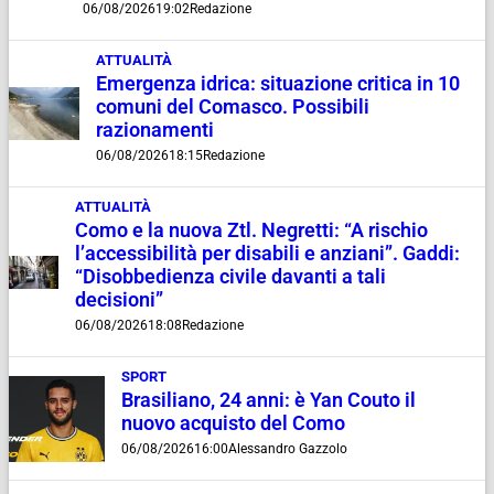
06/08/2026
19:02
Redazione
ATTUALITÀ
Emergenza idrica: situazione critica in 10
comuni del Comasco. Possibili
razionamenti
06/08/2026
18:15
Redazione
ATTUALITÀ
Como e la nuova Ztl. Negretti: “A rischio
l’accessibilità per disabili e anziani”. Gaddi:
“Disobbedienza civile davanti a tali
decisioni”
06/08/2026
18:08
Redazione
SPORT
Brasiliano, 24 anni: è Yan Couto il
nuovo acquisto del Como
06/08/2026
16:00
Alessandro Gazzolo