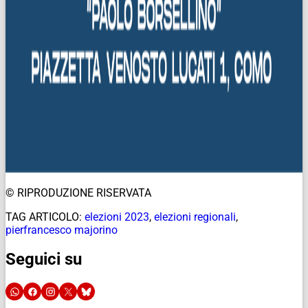
© RIPRODUZIONE RISERVATA
TAG ARTICOLO:
elezioni 2023
,
elezioni regionali
,
pierfrancesco majorino
Seguici su