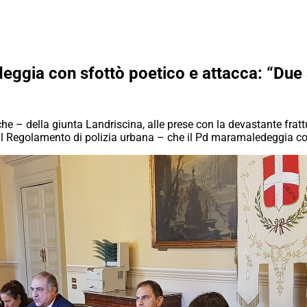
ldeggia con sfottò poetico e attacca: “Due 
che – della giunta Landriscina, alle prese con la devastante frattu
 il Regolamento di polizia urbana – che il Pd maramaledeggia con