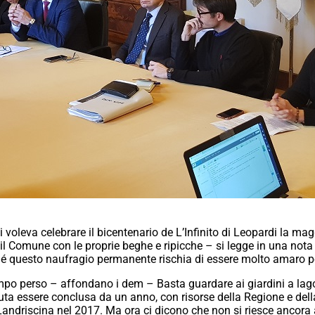
si voleva celebrare il bicentenario de L’Infinito di Leopardi la 
 il Comune con le proprie beghe e ripicche – si legge in una nota 
hé questo naufragio permanente rischia di essere molto amaro per
o perso – affondano i dem – Basta guardare ai giardini a lago: 
uta essere conclusa da un anno, con risorse della Regione e della
Landriscina nel 2017. Ma ora ci dicono che non si riesce ancora a