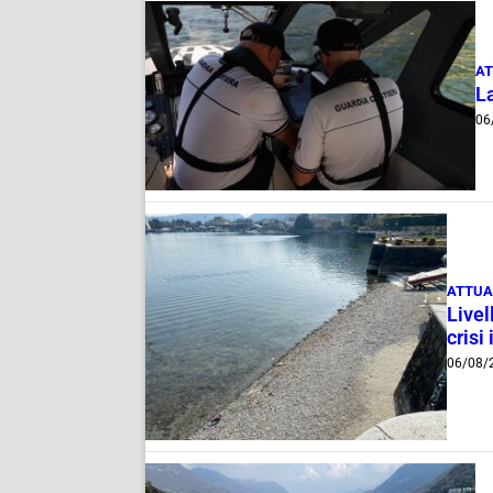
AT
La
06
ATTUA
Livel
crisi 
06/08/