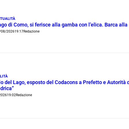
TUALITÀ
go di Como, si ferisce alla gamba con l’elica. Barca all
/08/2026
19:17
Redazione
LITÀ
lo del Lago, esposto del Codacons a Prefetto e Autorità d
idrica”
2026
19:02
Redazione