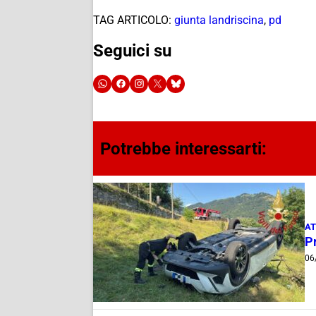
TAG ARTICOLO:
giunta landriscina
,
pd
Seguici su
Potrebbe interessarti:
AT
Pr
06