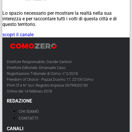
Lo spazio necessario per mostrare la realtà nella sua
interezza e per raccontare tutti i volti di questa città e di
questo territorio.
scopri il canale
Direttore Responsabile: Davide Cantoni
Direttore Editoriale: Emanuele Caso
Registrazione Tribunale di Como: n°2/2018
Freedom of Choice - Piazza Duomo 17, 22100 Como
PIVA Cf e N° Iscr. Registro Imprese 03799020130
Online dal 14 febbraio 2018
REDAZIONE
CHI SIAMO
CONTATTI
CANALI