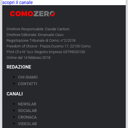
scopri il canale
Direttore Responsabile: Davide Cantoni
Direttore Editoriale: Emanuele Caso
Registrazione Tribunale di Como: n°2/2018
Freedom of Choice - Piazza Duomo 17, 22100 Como
PIVA Cf e N° Iscr. Registro Imprese 03799020130
Online dal 14 febbraio 2018
REDAZIONE
CHI SIAMO
CONTATTI
CANALI
NEWSLAB
SOCIALAB
CRONACA
VIDEOLAB