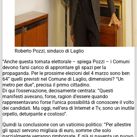
Roberto Pozzi, sindaco di Laglio
“Anche questa tornata elettorale – spiega Pozzi – i Comuni
devono farsi carico di approntare gli spazi per la
propaganda. Per le prossime elezioni del 4 marzo sono ben
64” quelli previsti nel Comune di Laglio, dimensioni? “Un
metro per due”, precisa il primo cittadino.
Di qui l’osservazione, decisamente centrata: “Questi
manifesti avevano, forse, ragion d’essere quando
rappresentavano forse l’unica possibilità di conoscere il volto
dei candidati. Ma oggi, nell’era di Internet e Tv, sono un inutile
orpello, deturpante e costoso”.
Quindi la conclusione con un vaticinio politico: “Per allestire
gli spazi servono migliaia di euro, somme che solo
parzialmente verranno rimborsate. E già si paventa un nuovo,