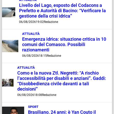
Livello del Lago, esposto del Codacons a
Prefetto e Autorità di Bacino: “Verificare la
gestione della crisi idrica”
06/08/2026
19:02
Redazione
ATTUALITÀ
Emergenza idrica: situazione critica in 10
comuni del Comasco. Possibili
razionamenti
06/08/2026
18:15
Redazione
ATTUALITÀ
Como e la nuova Ztl. Negretti: “A rischio
l’accessibilità per disabili e anziani”. Gaddi:
“Disobbedienza civile davanti a tali
decisioni”
06/08/2026
18:08
Redazione
SPORT
Brasiliano, 24 anni: è Yan Couto il