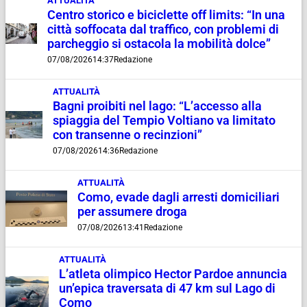
ATTUALITÀ
Centro storico e biciclette off limits: “In una
città soffocata dal traffico, con problemi di
parcheggio si ostacola la mobilità dolce”
07/08/2026
14:37
Redazione
ATTUALITÀ
Bagni proibiti nel lago: “L’accesso alla
spiaggia del Tempio Voltiano va limitato
con transenne o recinzioni”
07/08/2026
14:36
Redazione
ATTUALITÀ
Como, evade dagli arresti domiciliari
per assumere droga
07/08/2026
13:41
Redazione
ATTUALITÀ
L’atleta olimpico Hector Pardoe annuncia
un’epica traversata di 47 km sul Lago di
Como