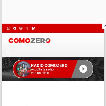
RADIO COMOZERO
Ascolta la radio
con un click!