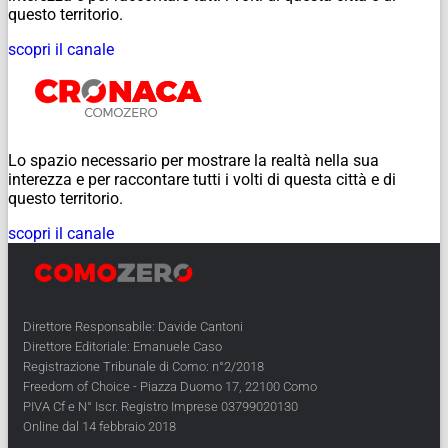
questo territorio.
scopri il canale
Lo spazio necessario per mostrare la realtà nella sua
interezza e per raccontare tutti i volti di questa città e di
questo territorio.
scopri il canale
Direttore Responsabile: Davide Cantoni
Direttore Editoriale: Emanuele Caso
Registrazione Tribunale di Como: n°2/2018
Freedom of Choice - Piazza Duomo 17, 22100 Como
PIVA Cf e N° Iscr. Registro Imprese 03799020130
Online dal 14 febbraio 2018