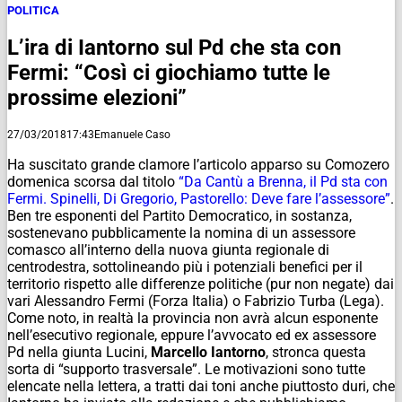
POLITICA
L’ira di Iantorno sul Pd che sta con
Fermi: “Così ci giochiamo tutte le
prossime elezioni”
27/03/2018
17:43
Emanuele Caso
Ha suscitato grande clamore l’articolo apparso su Comozero
domenica scorsa dal titolo
“Da Cantù a Brenna, il Pd sta con
Fermi. Spinelli, Di Gregorio, Pastorello: Deve fare l’assessore”
.
Ben tre esponenti del Partito Democratico, in sostanza,
sostenevano pubblicamente la nomina di un assessore
comasco all’interno della nuova giunta regionale di
centrodestra, sottolineando più i potenziali benefici per il
territorio rispetto alle differenze politiche (pur non negate) dai
vari Alessandro Fermi (Forza Italia) o Fabrizio Turba (Lega).
Come noto, in realtà la provincia non avrà alcun esponente
nell’esecutivo regionale, eppure l’avvocato ed ex assessore
Pd nella giunta Lucini,
Marcello Iantorno
, stronca questa
sorta di “supporto trasversale”. Le motivazioni sono tutte
elencate nella lettera, a tratti dai toni anche piuttosto duri, che