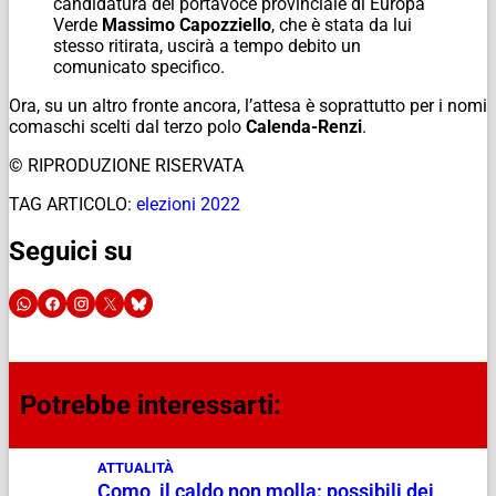
candidatura del portavoce provinciale di Europa
Verde
Massimo Capozziello
, che è stata da lui
stesso ritirata, uscirà a tempo debito un
comunicato specifico.
Ora, su un altro fronte ancora, l’attesa è soprattutto per i nomi
comaschi scelti dal terzo polo
Calenda-Renzi
.
© RIPRODUZIONE RISERVATA
TAG ARTICOLO:
elezioni 2022
Seguici su
Potrebbe interessarti:
ATTUALITÀ
Como, il caldo non molla: possibili dei