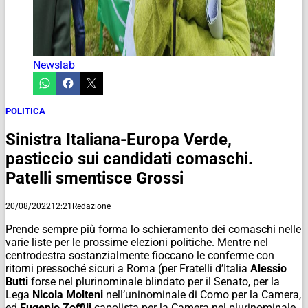
Newslab
POLITICA
Sinistra Italiana-Europa Verde,
pasticcio sui candidati comaschi.
Patelli smentisce Grossi
20/08/2022
12:21
Redazione
Prende sempre più forma lo schieramento dei comaschi nelle
varie liste per le prossime elezioni politiche. Mentre nel
centrodestra sostanzialmente fioccano le conferme con
ritorni pressoché sicuri a Roma (per Fratelli d’Italia
Alessio
Butti
forse nel plurinominale blindato per il Senato, per la
Lega
Nicola Molteni
nell’uninominale di Como per la Camera,
ed
Eugenio Zoffili
capolista per la Camera nel plurinominale