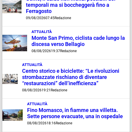
temporali ma si boccheggerà fino a
Ferragosto
09/08/2026
07:45
Redazione
ATTUALITÀ
Monte San Primo, ciclista cade lungo la
discesa verso Bellagio
08/08/2026
19:37
Redazione
ATTUALITÀ
Centro storico e biciclette: “Le rivoluzioni
strombazzate rischiano di diventare
“restaurazioni” dell’inefficienza”
08/08/2026
19:21
Redazione
ATTUALITÀ
Fino Mornasco, in fiamme una villetta.
Sette persone evacuate, una in ospedale
08/08/2026
18:16
Redazione