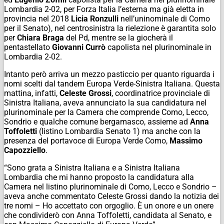
Lombardia 2-02, per Forza Italia l’esterna ma già eletta in
provincia nel 2018
Licia Ronzulli
nell’uninominale di Como
per il Senato), nel centrosinistra la rielezione è garantita solo
per
Chiara Braga
del Pd, mentre se la giocherà il
pentastellato
Giovanni Currò
capolista nel plurinominale in
Lombardia 2-02.
Intanto però arriva un mezzo pasticcio per quanto riguarda i
nomi scelti dal tandem Europa Verde-Sinistra Italiana. Questa
mattina, infatti,
Celeste Grossi
, coordinatrice provinciale di
Sinistra Italiana, aveva annunciato la sua candidatura nel
plurinominale per la Camera che comprende Como, Lecco,
Sondrio e qualche comune bergamasco, assieme ad
Anna
Toffoletti
(listino Lombardia Senato 1) ma anche con la
presenza del portavoce di Europa Verde Como,
Massimo
Capozziello
.
“Sono grata a Sinistra Italiana e a Sinistra Italiana
Lombardia che mi hanno proposto la candidatura alla
Camera nel listino plurinominale di Como, Lecco e Sondrio –
aveva anche commentato Celeste Grossi dando la notizia dei
tre nomi – Ho accettato con orgoglio. È un onore e un onere
che condividerò con Anna Toffoletti, candidata al Senato, e