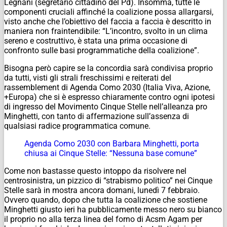
Legnani (segretario cittadino del Pd). Insomma, tutte le
componenti cruciali affinché la coalizione possa allargarsi,
visto anche che l’obiettivo del faccia a faccia è descritto in
maniera non fraintendibile: “L’incontro, svolto in un clima
sereno e costruttivo, è stata una prima occasione di
confronto sulle basi programmatiche della coalizione”.
Bisogna però capire se la concordia sarà condivisa proprio
da tutti, visti gli strali freschissimi e reiterati del
rassemblement di Agenda Como 2030 (Italia Viva, Azione,
+Europa) che si è espresso chiaramente contro ogni ipotesi
di ingresso del Movimento Cinque Stelle nell’alleanza pro
Minghetti, con tanto di affermazione sull’assenza di
qualsiasi radice programmatica comune.
Agenda Como 2030 con Barbara Minghetti, porta
chiusa ai Cinque Stelle: “Nessuna base comune”
Come non bastasse questo intoppo da risolvere nel
centrosinistra, un pizzico di “strabismo politico” nei Cinque
Stelle sarà in mostra ancora domani, lunedì 7 febbraio.
Ovvero quando, dopo che tutta la coalizione che sostiene
Minghetti giusto ieri ha pubblicamente messo nero su bianco
il proprio no alla terza linea del forno di Acsm Agam per