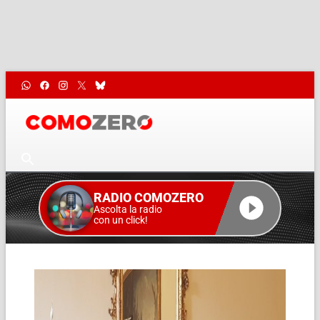
RADIO COMOZERO
Ascolta la radio
con un click!