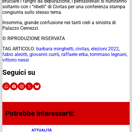
bruciare i fanghi da depurazione, i pentastellati si riuniranno
soltanto con i “ribelli” di Civitas per una conferenza stampa
congiunta sullo stesso tema.
Insomma, grande confusione nei tanti cieli a sinistra di
Palazzo Cernezzi.
© RIPRODUZIONE RISERVATA
TAG ARTICOLO:
barbara minghetti
,
civitas
,
elezioni 2022
,
fabio aleotti
,
giovanni currò
,
raffaele erba
,
tommaso legnani
,
vittorio nessi
Seguici su
Potrebbe interessarti:
ATTUALITÀ