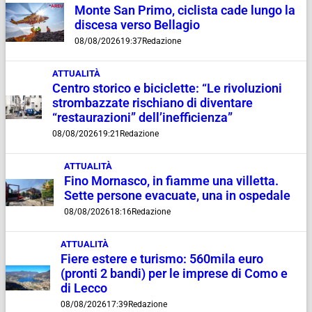
Monte San Primo, ciclista cade lungo la
discesa verso Bellagio
08/08/2026
19:37
Redazione
ATTUALITÀ
Centro storico e biciclette: “Le rivoluzioni
strombazzate rischiano di diventare
“restaurazioni” dell’inefficienza”
08/08/2026
19:21
Redazione
ATTUALITÀ
Fino Mornasco, in fiamme una villetta.
Sette persone evacuate, una in ospedale
08/08/2026
18:16
Redazione
ATTUALITÀ
Fiere estere e turismo: 560mila euro
(pronti 2 bandi) per le imprese di Como e
di Lecco
08/08/2026
17:39
Redazione