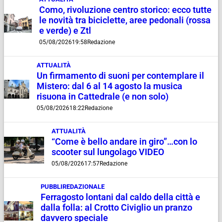
Como, rivoluzione centro storico: ecco tutte
le novità tra biciclette, aree pedonali (rossa
e verde) e Ztl
05/08/2026
19:58
Redazione
ATTUALITÀ
Un firmamento di suoni per contemplare il
Mistero: dal 6 al 14 agosto la musica
risuona in Cattedrale (e non solo)
05/08/2026
18:22
Redazione
ATTUALITÀ
“Come è bello andare in giro”…con lo
scooter sul lungolago VIDEO
05/08/2026
17:57
Redazione
PUBBLIREDAZIONALE
Ferragosto lontani dal caldo della città e
dalla folla: al Crotto Civiglio un pranzo
davvero speciale