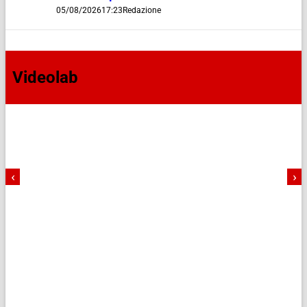
05/08/2026
17:23
Redazione
Videolab
‹
›