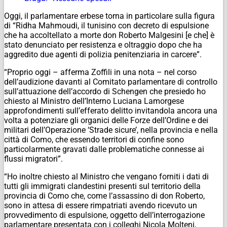
Oggi, il parlamentare erbese torna in particolare sulla figura
di “Ridha Mahmoudi, il tunisino con decreto di espulsione
che ha accoltellato a morte don Roberto Malgesini [e che] è
stato denunciato per resistenza e oltraggio dopo che ha
aggredito due agenti di polizia penitenziaria in carcere”.
“Proprio oggi – afferma Zoffili in una nota – nel corso
dell’audizione davanti al Comitato parlamentare di controllo
sull’attuazione dell’accordo di Schengen che presiedo ho
chiesto al Ministro dell’Interno Luciana Lamorgese
approfondimenti sull’efferato delitto invitandola ancora una
volta a potenziare gli organici delle Forze dell’Ordine e dei
militari dell’Operazione ‘Strade sicure’, nella provincia e nella
città di Como, che essendo territori di confine sono
particolarmente gravati dalle problematiche connesse ai
flussi migratori”.
“Ho inoltre chiesto al Ministro che vengano forniti i dati di
tutti gli immigrati clandestini presenti sul territorio della
provincia di Como che, come l’assassino di don Roberto,
sono in attesa di essere rimpatriati avendo ricevuto un
provvedimento di espulsione, oggetto dell’interrogazione
parlamentare presentata con i colleghi Nicola Molteni,