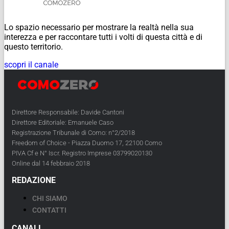
Lo spazio necessario per mostrare la realtà nella sua
interezza e per raccontare tutti i volti di questa città e di
questo territorio.
scopri il canale
Direttore Responsabile: Davide Cantoni
Direttore Editoriale: Emanuele Caso
Registrazione Tribunale di Como: n°2/2018
Freedom of Choice - Piazza Duomo 17, 22100 Como
PIVA Cf e N° Iscr. Registro Imprese 03799020130
Online dal 14 febbraio 2018
REDAZIONE
CHI SIAMO
CONTATTI
CANALI