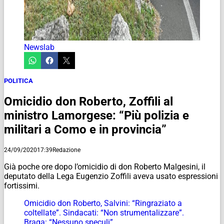
Newslab
POLITICA
Omicidio don Roberto, Zoffili al
ministro Lamorgese: “Più polizia e
militari a Como e in provincia”
24/09/2020
17:39
Redazione
Già poche ore dopo l’omicidio di don Roberto Malgesini, il
deputato della Lega Eugenzio Zoffili aveva usato espressioni
fortissimi.
Omicidio don Roberto, Salvini: “Ringraziato a
coltellate”. Sindacati: “Non strumentalizzare”.
Braga: “Nessuno speculi”