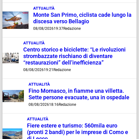
ATTUALITÀ
Monte San Primo, ciclista cade lungo la
discesa verso Bellagio
08/08/2026
19:37
Redazione
ATTUALITÀ
Centro storico e biciclette: “Le rivoluzioni
strombazzate rischiano di diventare
“restaurazioni” dell’inefficienza”
08/08/2026
19:21
Redazione
ATTUALITÀ
Fino Mornasco, in fiamme una villetta.
Sette persone evacuate, una in ospedale
08/08/2026
18:16
Redazione
ATTUALITÀ
Fiere estere e turismo: 560mila euro
(pronti 2 bandi) per le imprese di Como e
di Lecco