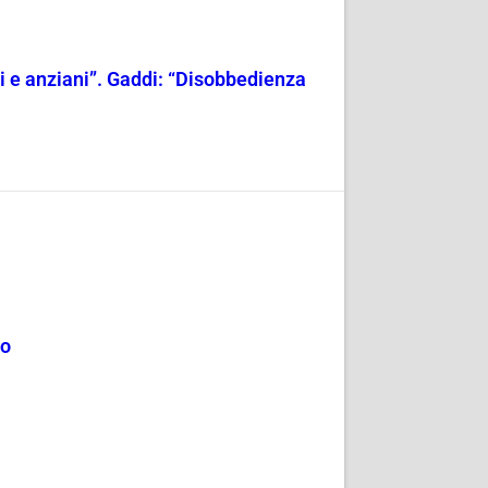
ili e anziani”. Gaddi: “Disobbedienza
mo