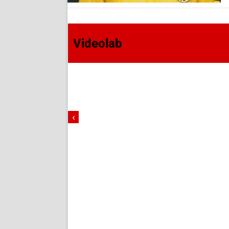
Videolab
‹