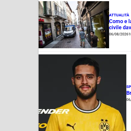
ATTUALITÀ
Como e la
civile dav
06/08/2026
1
S
B
06