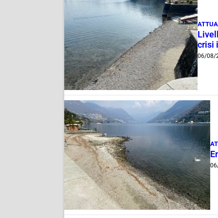
ATTUA
Livel
crisi 
06/08/
AT
E
06