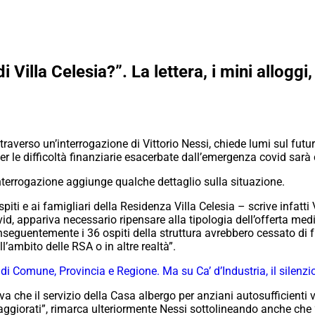
 Villa Celesia?”. La lettera, i mini alloggi
traverso un’interrogazione di Vittorio Nessi, chiede lumi sul futuro
er le difficoltà finanziarie esacerbate dall’emergenza covid sarà 
’interrogazione aggiunge qualche dettaglio sulla situazione.
piti e ai famigliari della Residenza Villa Celesia – scrive infatt
 appariva necessario ripensare alla tipologia dell’offerta medi
seguentemente i 36 ospiti della struttura avrebbero cessato di fru
l’ambito delle RSA o in altre realtà”.
ci di Comune, Provincia e Regione. Ma su Ca’ d’Industria, il silenzi
he il servizio della Casa albergo per anziani autosufficienti ve
ggiorati”, rimarca ulteriormente Nessi sottolineando anche che