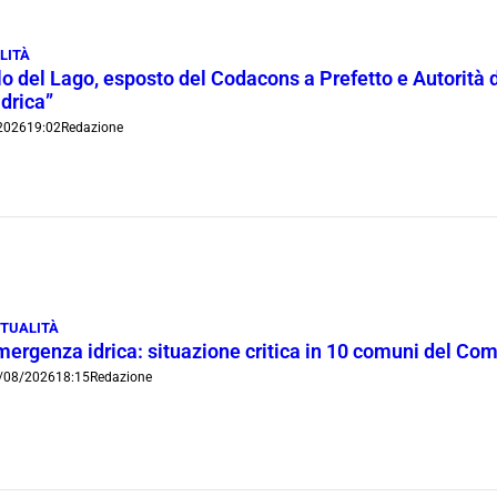
LITÀ
lo del Lago, esposto del Codacons a Prefetto e Autorità d
idrica”
2026
19:02
Redazione
TUALITÀ
mergenza idrica: situazione critica in 10 comuni del Co
/08/2026
18:15
Redazione