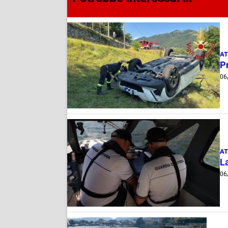
AT
Pr
06
AT
La
06