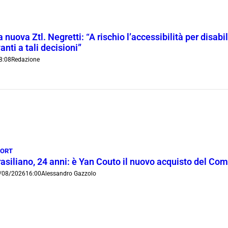
 nuova Ztl. Negretti: “A rischio l’accessibilità per disab
anti a tali decisioni”
8:08
Redazione
PORT
rasiliano, 24 anni: è Yan Couto il nuovo acquisto del Co
/08/2026
16:00
Alessandro Gazzolo