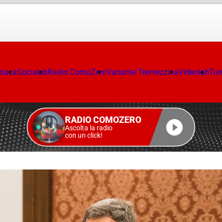
onaca
Socialab
Radio ComoZero
Variante Tremezzina
Videolab
Tur
RADIO COMOZERO
Ascolta la radio
con un click!