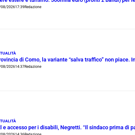
ere estere e turismo: 560mila euro (pronti 2 bandi) per 
/08/2026
17:39
Redazione
TUALITÀ
ovincia di Como, la variante “salva traffico” non piace.
/08/2026
14:37
Redazione
TUALITÀ
l e accesso per i disabili, Negretti. “Il sindaco prima di
/08/2026
14:36
Redazione