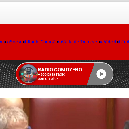
onaca
Socialab
Radio ComoZero
Variante Tremezzina
Videolab
Tur
RADIO COMOZERO
Ascolta la radio
con un click!