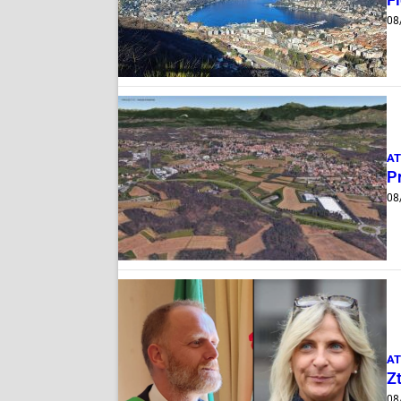
Fi
08
AT
Pr
08
AT
Zt
08