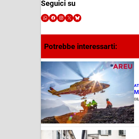
Seguici su
Potrebbe interessarti:
AT
M
08