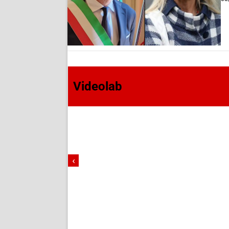
Videolab
‹