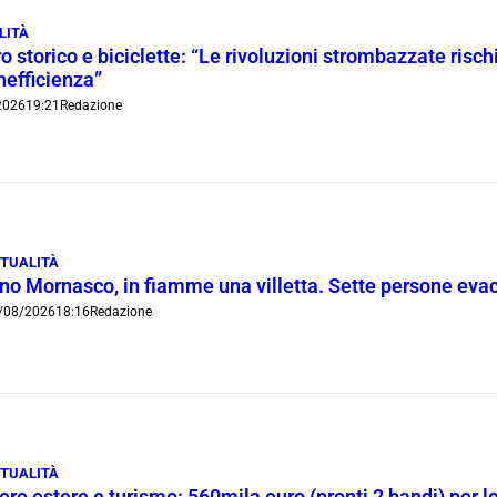
LITÀ
o storico e biciclette: “Le rivoluzioni strombazzate risch
inefficienza”
2026
19:21
Redazione
TUALITÀ
ino Mornasco, in fiamme una villetta. Sette persone eva
/08/2026
18:16
Redazione
TUALITÀ