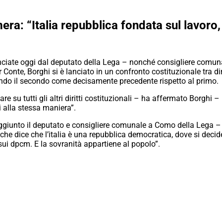
ra: “Italia repubblica fondata sul lavoro, 
unciate oggi dal deputato della Lega – nonché consigliere comun
nte, Borghi si è lanciato in un confronto costituzionale tra dirit
cando il secondo come decisamente precedente rispetto al primo.
miare su tutti gli altri diritti costituzionali – ha affermato Borgh
ti alla stessa maniera”.
iunto il deputato e consigliere comunale a Como della Lega – il 
uno, che dice che l’italia è una repubblica democratica, dove si dec
 sui dpcm. E la sovranità appartiene al popolo”.