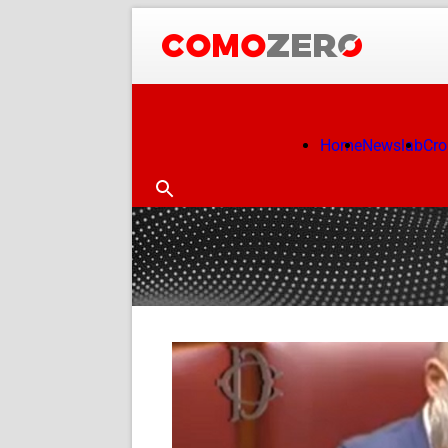
Home
Newslab
Cr