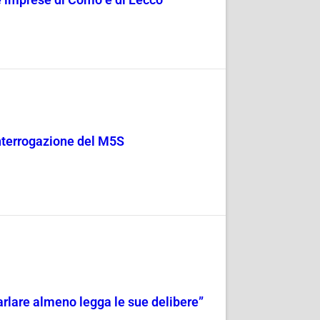
le imprese di Como e di Lecco
 Interrogazione del M5S
 parlare almeno legga le sue delibere”