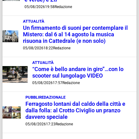
05/08/2026
19:58
Redazione
ATTUALITÀ
Un firmamento di suoni per contemplare il
Mistero: dal 6 al 14 agosto la musica
risuona in Cattedrale (e non solo)
05/08/2026
18:22
Redazione
ATTUALITÀ
“Come è bello andare in giro”…con lo
scooter sul lungolago VIDEO
05/08/2026
17:57
Redazione
PUBBLIREDAZIONALE
Ferragosto lontani dal caldo della città e
dalla folla: al Crotto Civiglio un pranzo
davvero speciale
05/08/2026
17:23
Redazione