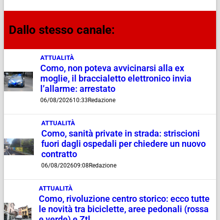
Dallo stesso canale:
ATTUALITÀ
Como, non poteva avvicinarsi alla ex
moglie, il braccialetto elettronico invia
l’allarme: arrestato
06/08/2026
10:33
Redazione
ATTUALITÀ
Como, sanità private in strada: striscioni
fuori dagli ospedali per chiedere un nuovo
contratto
06/08/2026
09:08
Redazione
ATTUALITÀ
Como, rivoluzione centro storico: ecco tutte
le novità tra biciclette, aree pedonali (rossa
e verde) e Ztl