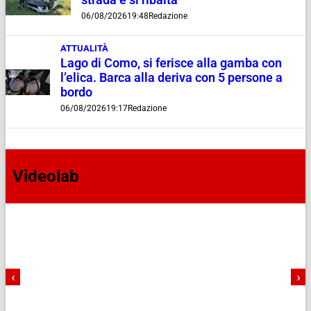
strada e si ribalta
06/08/2026
19:48
Redazione
ATTUALITÀ
Lago di Como, si ferisce alla gamba con
l’elica. Barca alla deriva con 5 persone a
bordo
06/08/2026
19:17
Redazione
Videolab
‹
›