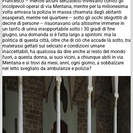
Francesco – mentre alcuni senzatetto inveivano contro gli
incolpevoli operai di via Mentana, mentre per la milionesima
volta arrivava la polizia in massa chiamata dagli abitanti
esasperati, mentre nel quartiere – sotto gli occhi sbigottiti di
decine di persone – risuonavano urla altissime immerse in
un tanfo di urina insopportabile sotto i 30 gradi di fine
giugno, una domanda si è fatta largo a spintoni: ma la
politica di questa città, oltre che di ciò che accade là sotto, tra
materassi gettati sul selciato e condizioni umane
inaccettabili, ha qualcosa da dire anche al resto del mondo
fuori, a questa donna, ai suoi vicini, a chiunque abiti in via
Mentana e si trovi da mesi, anni, ogni giorno, a sobbalzare
nel letto svegliato da ambulanze e polizia?