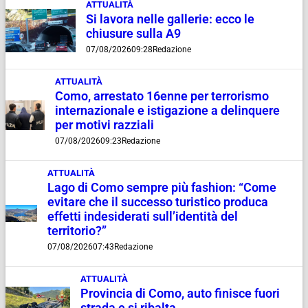
ATTUALITÀ
Si lavora nelle gallerie: ecco le
chiusure sulla A9
07/08/2026
09:28
Redazione
ATTUALITÀ
Como, arrestato 16enne per terrorismo
internazionale e istigazione a delinquere
per motivi razziali
07/08/2026
09:23
Redazione
ATTUALITÀ
Lago di Como sempre più fashion: “Come
evitare che il successo turistico produca
effetti indesiderati sull’identità del
territorio?”
07/08/2026
07:43
Redazione
ATTUALITÀ
Provincia di Como, auto finisce fuori