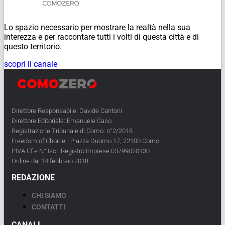
Lo spazio necessario per mostrare la realtà nella sua
interezza e per raccontare tutti i volti di questa città e di
questo territorio.
scopri il canale
Direttore Responsabile: Davide Cantoni
Direttore Editoriale: Emanuele Caso
Registrazione Tribunale di Como: n°2/2018
Freedom of Choice - Piazza Duomo 17, 22100 Como
PIVA Cf e N° Iscr. Registro Imprese 03799020130
Online dal 14 febbraio 2018
REDAZIONE
CHI SIAMO
CONTATTI
CANALI