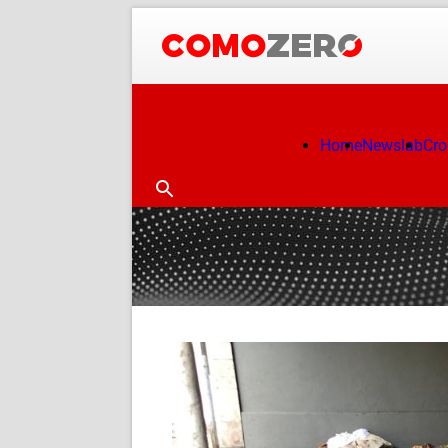
Home
Newslab
Cr