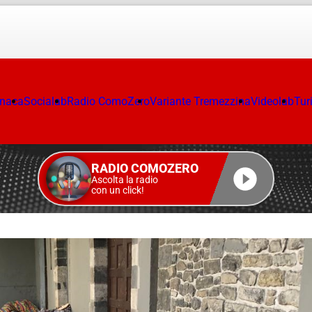
onaca
Socialab
Radio ComoZero
Variante Tremezzina
Videolab
Tur
RADIO COMOZERO
Ascolta la radio
con un click!