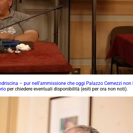
ndriscina – pur nell’ammissione che oggi Palazzo Cernezzi non h
orio
per chiedere eventuali disponibilità (esiti per ora non noti).