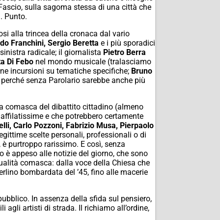
del Fascio, sulla sagoma stessa di una città che
. Punto.
 alla trincea della cronaca dal vario
do Franchini, Sergio Beretta
e i più sporadici
sinistra radicale; il giornalista
Pietro Berra
a Di Febo
nel mondo musicale (tralasciamo
une incursioni su tematiche specifiche;
Bruno
perché senza Parolario sarebbe anche più
a comasca del dibattito cittadino (almeno
li affilatissime e che potrebbero certamente
elli, Carlo Pozzoni, Fabrizio Musa, Pierpaolo
egittime scelte personali, professionali o di
à, è purtroppo rarissimo. E così, senza
 è appeso alle notizie del giorno, che sono
tualità comasca: dalla voce della Chiesa che
rlino bombardata del ’45, fino alle macerie
ubblico. In assenza della sfida sul pensiero,
i agli artisti di strada. Il richiamo all’ordine,