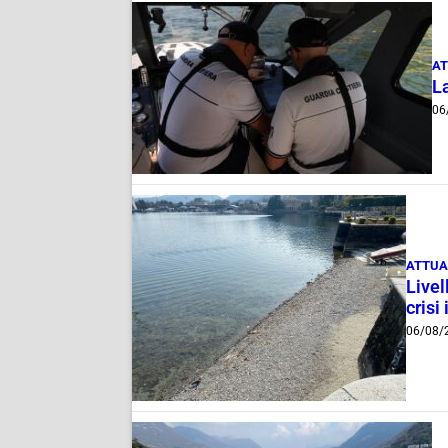
AT
La
06
ATTUA
Livel
crisi 
06/08/