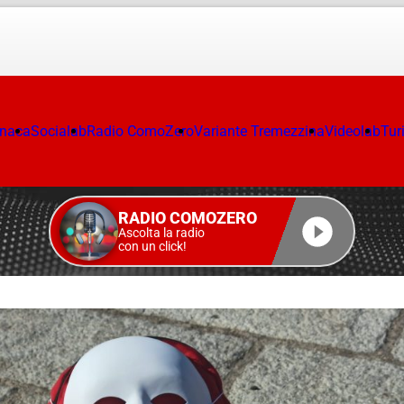
onaca
Socialab
Radio ComoZero
Variante Tremezzina
Videolab
Tur
RADIO COMOZERO
Ascolta la radio
con un click!