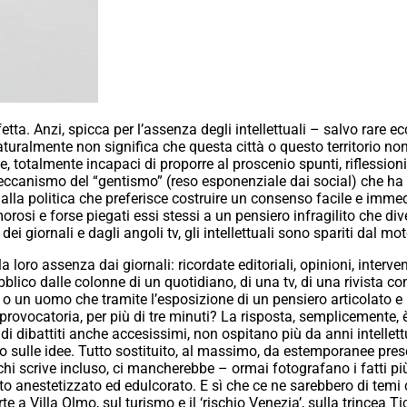
ta. Anzi, spicca per l’assenza degli intellettuali – salvo rare e
naturalmente non significa che questa città o questo territorio no
e, totalmente incapaci di proporre al proscenio spunti, riflession
 meccanismo del “gentismo” (reso esponenziale dai social) che ha 
e dalla politica che preferisce costruire un consenso facile e imm
orosi e forse piegati essi stessi a un pensiero infragilito che div
ei giornali e dagli angoli tv, gli intellettuali sono spariti dal m
loro assenza dai giornali: ricordate editoriali, opinioni, intervent
lico dalle colonne di un quotidiano, di una tv, di una rivista co
 un uomo che tramite l’esposizione di un pensiero articolato e 
rovocatoria, per più di tre minuti? La risposta, semplicemente, 
 di dibattiti anche accesissimi, non ospitano più da anni intell
to sulle idee. Tutto sostituito, al massimo, da estemporanee pre
– chi scrive incluso, ci mancherebbe – ormai fotografano i fatti pi
to anestetizzato ed edulcorato. E sì che ce ne sarebbero di temi 
rte a Villa Olmo, sul turismo e il ‘rischio Venezia’, sulla trincea 