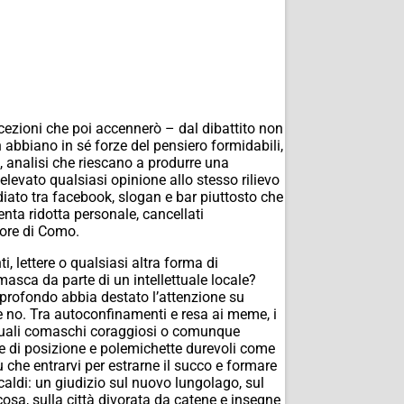
ccezioni che poi accennerò – dal dibattito non
n abbiano in sé forze del pensiero formidabili,
i, analisi che riescano a produrre una
elevato qualsiasi opinione allo stesso rilievo
ediato tra facebook, slogan e bar piuttosto che
enta ridotta personale, cancellati
otore di Como.
i, lettere o qualsiasi altra forma di
masca da parte di un intellettuale locale?
profondo abbia destato l’attenzione su
è no. Tra autoconfinamenti e resa ai meme, i
ettuali comaschi coraggiosi o comunque
se di posizione e polemichette durevoli come
ù che entrarvi per estrarne il succo e formare
caldi: un giudizio sul nuovo lungolago, sul
Ticosa, sulla città divorata da catene e insegne