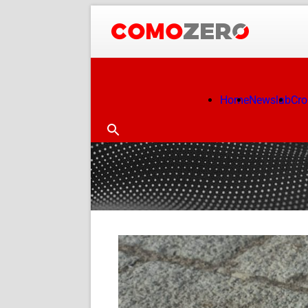
Home
Newslab
Cr