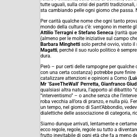
tutte uguali, sulla crisi dei partiti tradiziona
sta cambiando pelle ogni giorno che passa. Ni
Per carità qualche nome che ogni tanto prov
mondo della cultura c’è: vengono in mente gli
Attilio Terragni e Stefano Seneca
(rarità que
(almeno per le molte iniziative sul campo che
Barbara Minghetti
solo perché ovvio, visto il
Magatti
, perché il suo ruolo politico è sempre
dura.
Però – pur certi delle rampogne per qualche 
con una certa costanza) potrebbe pure finire q
catalizzare attenzioni e opinioni a Como (
Lui
Mr ‘SaveTheWall’ Perretta, Gianfranco Giudi
qualsiasi altra natura, l’apporto al dibattito “
“interventismo” – o anche senza che l’interv
roba vecchia all’ora di pranzo, e nulla più. 
un tempo, nel giorno di Sant’Abbondio, vede
dialettiche delle associazione di categoria,
Siamo dunque arrivati, lentamente e certament
ecco regole, regole, regole su tutto a diventare i
frutto inevitabile di ogni età che fa a meno d