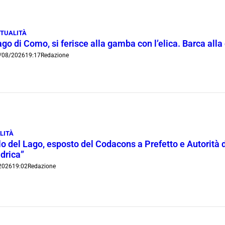
TUALITÀ
go di Como, si ferisce alla gamba con l’elica. Barca all
/08/2026
19:17
Redazione
LITÀ
lo del Lago, esposto del Codacons a Prefetto e Autorità d
idrica”
2026
19:02
Redazione