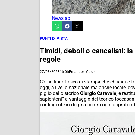
Newslab
PUNTI DI VISTA
Timidi, deboli o cancellati: l
regole
27/03/2023
16:06
Emanuele Caso
C’è un libro fresco di stampa che chiunque foss
oggi, a livello nazionale ma anche locale, do
piglio dallo storico
Giorgio Caravale
, e resti
sapientoni” a vantaggio del teorico toccasana
contingente in dogma contro ogni approfondime