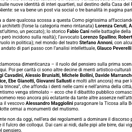
li, sulle nuove identità di interi quartieri, sul destino della Casa 
ente: se va bene un post via social o tre banalità in pagina pari
a a dare qualcosa scossa a questa Como pigrissima affacciandosi
 architetti (forse la categoria meno rintanata)
Lorenza Ceruti, A
st’ultimo, un peccato); lo storico
Fabio Cani
nelle battaglie della 
 però incidono sulla realtà); l’avvocato
Lorenzo Spallino
;
Robert
 ruolo in politica); nel mondo del teatro
Stefano Annoni
, con alc
 andato di pari passo con l’analisi intellettuale,
Glauco Peverelli
clamorosa dimenticanza – il ruolo del pensiero sulla prima scen
ui. Poi per carità ci sono altre decine di menti artistico-cultura
gi Cavadini, Alessio Brunialti, Michele Bollini, Davide Marranch
ce, Ebe Gianotti,
Giovanni Sallusti
e molti altri ancora) ma per l
da trincea”, che affonda i denti nelle carni e nell’anima della citt
entismo venga stimolato – ecco che il dibattito pubblico comasco
Fenomeno reso ancora più eclatante da tante altre assenze nell’at
va il vescovo
Alessandro Maggiolini
paragonare la Ticosa alla Be
 ridotte ormai a monumenti del mutismo.
e non da oggi, nell’era dei regolamenti a dominare il discorso p
l fulcro dei colloqui. Dai cani ai nidi, dalle pipì alle birre, dai vigil
el pensiero.