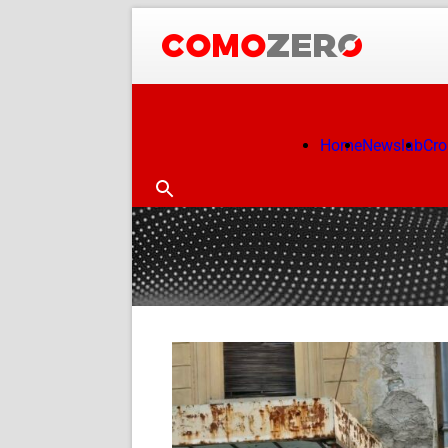
Home
Newslab
Cr