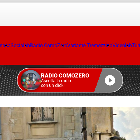
onaca
Socialab
Radio ComoZero
Variante Tremezzina
Videolab
Tur
RADIO COMOZERO
Ascolta la radio
con un click!