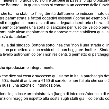
mettere in pratica decisioni e delibere in base al proprio piaci
ene Bottone – in questo caso si constata un eccesso delle funzi
che hanno stabilito l’illegittimità dell’aumento indiscriminato de
ere parametrata a fattori oggettivi esistenti ( come ad esempio l’
sti maggiori. In mancanza di una adeguata istruttoria che valuti i 
a semplicemente una sorta di sanzione per l’uso del veicolo pri
munale alcun regolamento da approvare che stabilisca quali sian
 e/o da tutelare”.
 in aula dal sindaco, Bottone sottolinea che “non è una strada di
i non permettere ai non residenti di parcheggiare. Inoltre il Sinda
a livello astronomico per i non residenti, ti permetto di parchegg
 che riproduciamo integralmente:
o che dice sai cosa è successo qui siamo in Italia parcheggio d
l 50% rischi di arrivare a €150 di sanzione non fai più che sono 29
a quasi una azione di intimidazione.
ne logistica e amministrativa (luogo di interesse/storico o di es
nzioni maggiori rispetto alla sosta sugli stalli gialli colpendo così