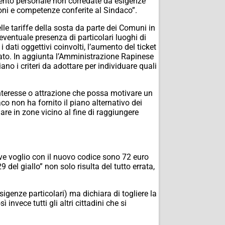
mento personale non corredate da esigenze
oni e competenze conferite al Sindaco”.
lle tariffe della sosta da parte dei Comuni in
eventuale presenza di particolari luoghi di
dati oggettivi coinvolti, l’aumento del ticket
vato. In aggiunta l’Amministrazione Rapinese
o i criteri da adottare per individuare quali
 interesse o attrazione che possa motivare un
co non ha fornito il piano alternativo dei
iare in zone vicino al fine di raggiungere
ove voglio con il nuovo codice sono 72 euro
 del giallo” non solo risulta del tutto errata,
igenze particolari) ma dichiara di togliere la
 invece tutti gli altri cittadini che si