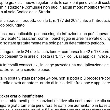
prio grazie al nuovo regolamento le sanzioni per divieto di sost
Amministrazione Comunale non può in alcun modo modificare/infl
to al solo Codice della Strada
della strada, introdotta con la L. n. 177 del 2024, rileva l’introdu
iodo prolungato.
ssima applicabile per una singola infrazione non può superare i
te vietate “classiche”, come il parcheggio in aree riservate o lung
ito sostare gratuitamente ma solo per un determinato periodo.
prolunga oltre le 24 ore, la sanzione – compresa tra 42 e 173 eur
o consentito in aree di sosta (art. 157, co. 6), si applica invece
 più intervalli consecutivi, la legge prevede una moltiplicazione de
attro volte la sanzione base.
in sosta vietata per oltre 24 ore, non si potrà più procedere con
rollo dovrà annotare l’orario di inizio dell’infrazione e applicar
ticket orario insufficiente
ce cambiamenti per le sanzioni relative alla sosta oraria e alla s
giare gratuitamente per un’ora, le sanzioni aumentano in base a