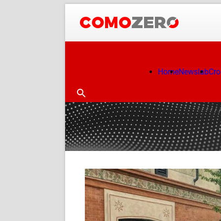
Home
Newslab
Cr