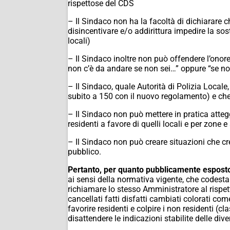
rispettose del CDS
– Il Sindaco non ha la facoltà di dichiarare che 
disincentivare e/o addirittura impedire la sost
locali)
– Il Sindaco inoltre non può offendere l’onor
non c’è da andare se non sei…” oppure “se n
– Il Sindaco, quale Autorità di Polizia Local
subito a 150 con il nuovo regolamento) e che 
– Il Sindaco non può mettere in pratica attegg
residenti a favore di quelli locali e per zone
– Il Sindaco non può creare situazioni che cre
pubblico.
Pertanto, per quanto pubblicamente esposto 
ai sensi della normativa vigente, che codesta
richiamare lo stesso Amministratore al rispet
cancellati fatti disfatti cambiati colorati co
favorire residenti e colpire i non residenti (c
disattendere le indicazioni stabilite delle div