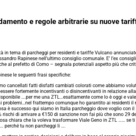
amento e regole arbitrarie su nuove tarif
à in tema di parcheggi per residenti e tariffe Vulcano annunciat
ssandro Rapinese nell’ultimo consiglio comunale. E’ l’ex consig
 al prefetto di Como – segnala potenziali aspetto più che critic
inese le seguenti frasi specifiche:
iamo cancellati fatti disfatti cambiati colorati come abbiamo volu
ssere fortemente incentivanti o disincentivanti in relazione alla
disponibile ….per me una ZTL…esattamente come lo è oggi e vale
hai problemi…nel frattempo comunque ho garantito ai residenti i
cosa è successo qui siamo in Italia parcheggio dove voglio con i
% rischi di arrivare a €150 di sanzione non fai più che sono 29 de
sa chiara che la voleva trasformare Viale Geno in ZTL …… se ti m
… perché tu non parcheggi li ….