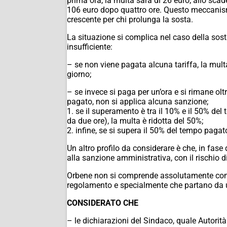
prima ora, la multa sarà di 26 euro; allo scad
106 euro dopo quattro ore. Questo meccanismo
crescente per chi prolunga la sosta.
La situazione si complica nel caso della sos
insufficiente:
– se non viene pagata alcuna tariffa, la mult
giorno;
– se invece si paga per un’ora e si rimane olt
pagato, non si applica alcuna sanzione;
1. se il superamento è tra il 10% e il 50% del
da due ore), la multa è ridotta del 50%;
2. infine, se si supera il 50% del tempo pagat
Un altro profilo da considerare è che, in fase
alla sanzione amministrativa, con il rischio di
Orbene non si comprende assolutamente come 
regolamento e specialmente che partano da un
CONSIDERATO CHE
– le dichiarazioni del Sindaco, quale Autorità