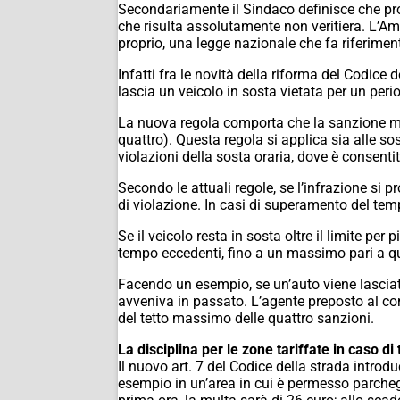
Secondariamente il Sindaco definisce che pro
che risulta assolutamente non veritiera. L’
proprio, una legge nazionale che fa riferimen
Infatti fra le novità della riforma del Codice 
lascia un veicolo in sosta vietata per un per
La nuova regola comporta che la sanzione ma
quattro). Questa regola si applica sia alle sos
violazioni della sosta oraria, dove è consent
Secondo le attuali regole, se l’infrazione si 
di violazione. In casi di superamento del temp
Se il veicolo resta in sosta oltre il limite per
tempo eccedenti, fino a un massimo pari a qu
Facendo un esempio, se un’auto viene lasciata 
avveniva in passato. L’agente preposto al cont
del tetto massimo delle quattro sanzioni.
La disciplina per le zone tariffate in caso di 
Il nuovo art. 7 del Codice della strada introdu
esempio in un’area in cui è permesso parcheg