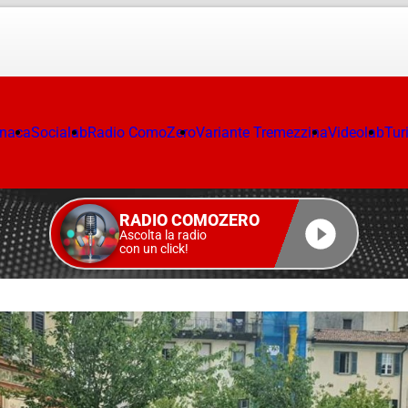
onaca
Socialab
Radio ComoZero
Variante Tremezzina
Videolab
Tur
RADIO COMOZERO
Ascolta la radio
con un click!