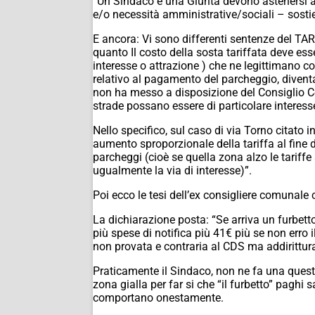
“Un Sindaco e una Giunta devono astenersi a 
e/o necessità amministrative/sociali – sosti
E ancora: Vi sono differenti sentenze del TAR 
quanto Il costo della sosta tariffata deve ess
interesse o attrazione ) che ne legittimano co
relativo al pagamento del parcheggio, divent
non ha messo a disposizione del Consiglio Co
strade possano essere di particolare interesse
Nello specifico, sul caso di via Torno citato
aumento sproporzionale della tariffa al fine d
parcheggi (cioè se quella zona alzo le tariffe 
ugualmente la via di interesse)”.
Poi ecco le tesi dell’ex consigliere comunale
La dichiarazione posta: “Se arriva un furbett
più spese di notifica più 41€ più se non erro i
non provata e contraria al CDS ma addirittur
Praticamente il Sindaco, non ne fa una questio
zona gialla per far si che “il furbetto” paghi sa
comportano onestamente.