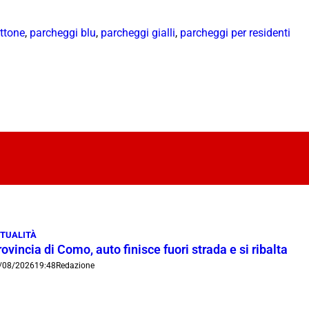
ottone
,
parcheggi blu
,
parcheggi gialli
,
parcheggi per residenti
TUALITÀ
ovincia di Como, auto finisce fuori strada e si ribalta
/08/2026
19:48
Redazione