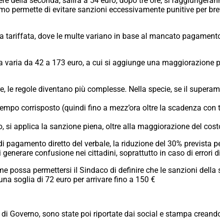
ere della seconda, salirà a 54 euro; dopo tre ore, si raggiungeran
 permette di evitare sanzioni eccessivamente punitive per brevi
ta tariffata, dove le multe variano in base al mancato pagamen
a varia da 42 a 173 euro, a cui si aggiunge una maggiorazione pa
re, le regole diventano più complesse. Nella specie,
se il superam
 tempo corrisposto (quindi fino a mezz’ora oltre la scadenza con 
o, si applica la sanzione piena, oltre alla maggiorazione del cost
 di pagamento diretto del verbale, la riduzione del 30% prevista p
 generare confusione nei cittadini, soprattutto in caso di errori d
possa permettersi il Sindaco di definire che le sanzioni della
a soglia di 72 euro per arrivare fino a 150 €
 di Governo, sono state poi riportate dai social e stampa creando