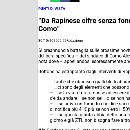
PUNTI DI VISTA
“Da Rapinese cifre senza fond
Como”
30/10/2025
09:52
Redazione
Si preannuncia battaglia sulle prossime novit
delibera specifica – dal sindaco di Como Ale
nota dove – appellandosi espressamente anche
Bottone ha estrapolato dagli interventi di Rap
-…tant’è che ribadisco gialli blu li abb
– …ci sono degli elementi che possono e
– …se la via torno tornasse ad essere 
c’è da andare li se non sei …o se non 
– … se arriva un furbetto che dice sai 
di notifica più 41€ più se non erro il 50
– … su questa giunta abbia detto una co
giorno è già ZTL non bisogna fare altro