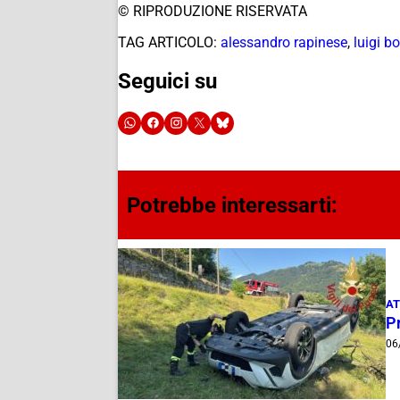
© RIPRODUZIONE RISERVATA
TAG ARTICOLO:
alessandro rapinese
,
luigi b
Seguici su
Potrebbe interessarti:
AT
Pr
06