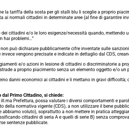
la tariffa della sosta per gli stalli blu li sceglie a proprio piacim
a ai normali cittadini in determinate aree (al fine di garantire in
e dei cittadini e/o le loro esigenze/necessità quando, mettendo 
on hai problemi…”
e, non può dichiarare pubblicamente cifre inventate sulle sanzio
invece vengono precisate e indicate in dettaglio dal CDS, creando
iamenti e/o azioni in lesione di cittadini o discriminatorie a pr
 e strade a proprio piacimento senza un elemento oggetto e/o un pr
ino danni economici ai cittadini e li mettano in gravi difficoltà;
dal Primo Cittadino, si chiede:
 ill.ma Prefettura, possa valutare i diversi comportamenti e parol
to della normativa vigente (CDS), a non utilizzare il bene pubblic
me abbiamo voluto), soprattutto a non mettere in pratica atteggia
lassificando cittadini di seria A e quelli di serie B) senza compr
erse sentenze pubblicate.