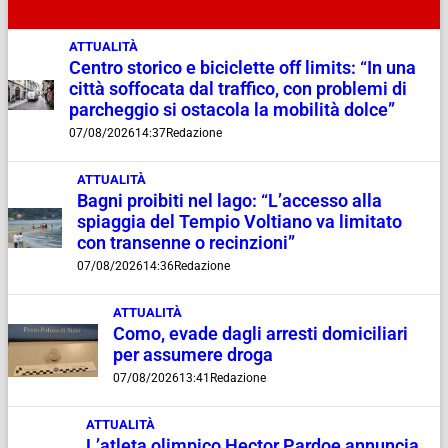
ATTUALITÀ
Centro storico e biciclette off limits: “In una
città soffocata dal traffico, con problemi di
parcheggio si ostacola la mobilità dolce”
07/08/2026
14:37
Redazione
ATTUALITÀ
Bagni proibiti nel lago: “L’accesso alla
spiaggia del Tempio Voltiano va limitato
con transenne o recinzioni”
07/08/2026
14:36
Redazione
ATTUALITÀ
Como, evade dagli arresti domiciliari
per assumere droga
07/08/2026
13:41
Redazione
ATTUALITÀ
L’atleta olimpico Hector Pardoe annuncia