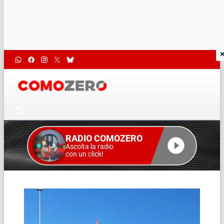
RADIO COMOZERO
Ascolta la radio
con un click!