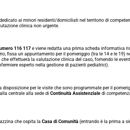
) dedicato ai minori residenti/domiciliati nel territorio di compete
utazione clinica non urgente.
umero 116 117
e viene redatta una prima scheda informativa ris
io, fissa un appuntamento per il pomeriggio (tra le 14 e le 19) 
a
che effettuerà la valutazione clinica del caso, fornendo le eventua
nfermiere esperto nella gestione di pazienti pediatrici).
 disposizione per le visite che sono programmate per il pomerigg
lla centrale alla sede di
Continuità Assistenziale
di competenza t
palazzina che ospita la
Casa di Comunità
(entrando è la prima a si