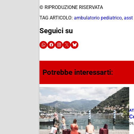
© RIPRODUZIONE RISERVATA
TAG ARTICOLO:
ambulatorio pediatrico
,
asst
Seguici su
Potrebbe interessarti:
AT
C
09