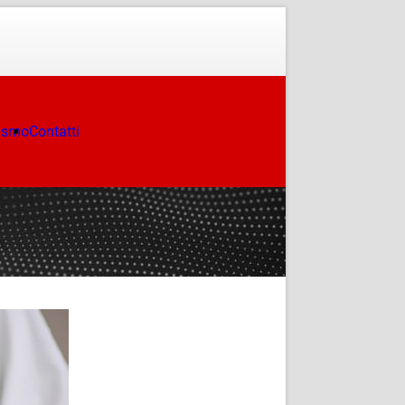
ismo
Contatti