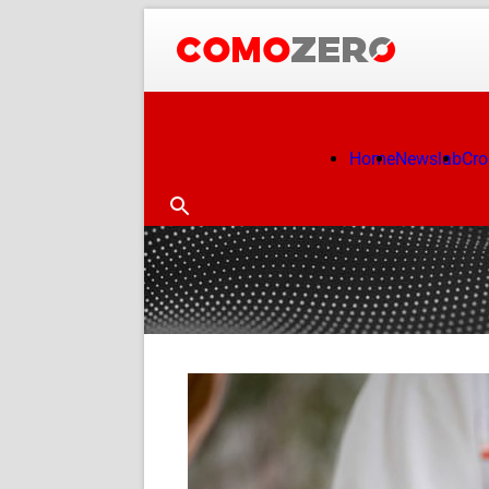
Home
Newslab
Cr