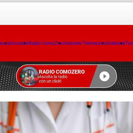
onaca
Socialab
Radio ComoZero
Variante Tremezzina
Videolab
Tur
RADIO COMOZERO
Ascolta la radio
con un click!