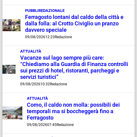
PUBBLIREDAZIONALE
Ferragosto lontani dal caldo della città e
dalla folla: al Crotto Civiglio un pranzo
davvero speciale
09/08/2026
12:23
Redazione
ATTUALITÀ
Vacanze sul lago sempre più care:
“Chiediamo alla Guardia di Finanza controlli
sui prezzi di hotel, ristoranti, parcheggi e
servizi turistici”
09/08/2026
10:32
Redazione
ATTUALITÀ
Como, il caldo non molla: possibili dei
temporali ma si boccheggerà fino a
Ferragosto
09/08/2026
07:45
Redazione