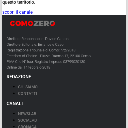
questo territorio.
scopri il canale
Direttore Responsabile: Davide Cantoni
Direttore Editoriale: Emanuele Caso
Registrazione Tribunale di Como: n°2/2018
Freedom of Choice - Piazza Duomo 17, 22100 Como
PIVA Cf e N° Iscr. Registro Imprese 03799020130
Online dal 14 febbraio 2018
REDAZIONE
CHI SIAMO
CONTATTI
CANALI
NEWSLAB
SOCIALAB
CRONACA