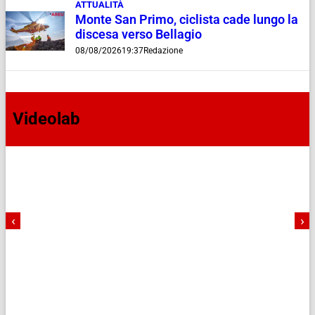
ATTUALITÀ
Monte San Primo, ciclista cade lungo la
discesa verso Bellagio
08/08/2026
19:37
Redazione
Videolab
‹
›