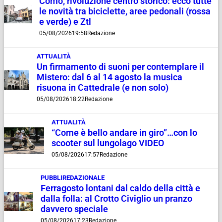
Como, rivoluzione centro storico: ecco tutte
le novità tra biciclette, aree pedonali (rossa
e verde) e Ztl
05/08/2026
19:58
Redazione
ATTUALITÀ
Un firmamento di suoni per contemplare il
Mistero: dal 6 al 14 agosto la musica
risuona in Cattedrale (e non solo)
05/08/2026
18:22
Redazione
ATTUALITÀ
“Come è bello andare in giro”…con lo
scooter sul lungolago VIDEO
05/08/2026
17:57
Redazione
PUBBLIREDAZIONALE
Ferragosto lontani dal caldo della città e
dalla folla: al Crotto Civiglio un pranzo
davvero speciale
05/08/2026
17:23
Redazione