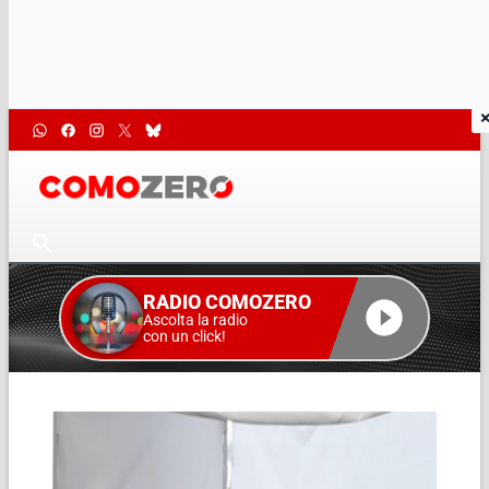
RADIO COMOZERO
Ascolta la radio
con un click!