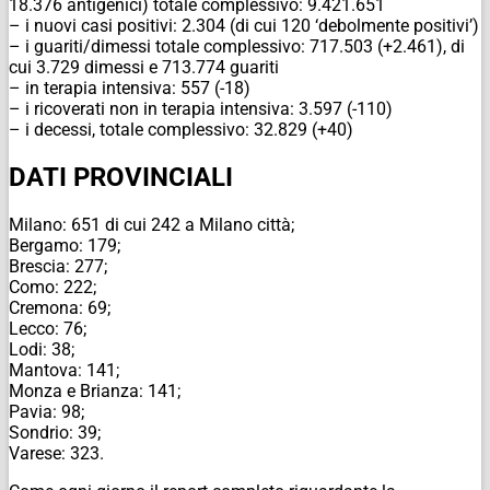
18.376 antigenici) totale complessivo: 9.421.651
– i nuovi casi positivi: 2.304 (di cui 120 ‘debolmente positivi’)
– i guariti/dimessi totale complessivo: 717.503 (+2.461), di
cui 3.729 dimessi e 713.774 guariti
– in terapia intensiva: 557 (-18)
– i ricoverati non in terapia intensiva: 3.597 (-110)
– i decessi, totale complessivo: 32.829 (+40)
DATI PROVINCIALI
Milano: 651 di cui 242 a Milano città;
Bergamo: 179;
Brescia: 277;
Como: 222;
Cremona: 69;
Lecco: 76;
Lodi: 38;
Mantova: 141;
Monza e Brianza: 141;
Pavia: 98;
Sondrio: 39;
Varese: 323.