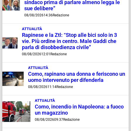
sindaco prima di parlare almeno legga le
sue delibere”
08/08/2026
14:36
Redazione
ATTUALITÀ
Rapinese e la Ztl: “Stop alle bici solo in 3
vie. Più ordine in centro. Male Gaddi che
parla di disobbedienza civile”
08/08/2026
12:01
Redazione
ATTUALITÀ
Como, rapinano una donna e feriscono un
uomo intervenuto per difenderla
08/08/2026
11:14
Redazione
ATTUALITÀ
Como, incendio in Napoleona: a fuoco
un magazzino
08/08/2026
09:37
Redazione