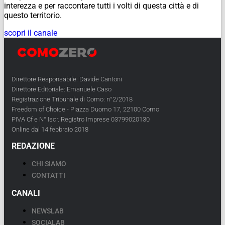
interezza e per raccontare tutti i volti di questa città e di
questo territorio.
scopri il canale
Direttore Responsabile: Davide Cantoni
Direttore Editoriale: Emanuele Caso
Registrazione Tribunale di Como: n°2/2018
Freedom of Choice - Piazza Duomo 17, 22100 Como
PIVA Cf e N° Iscr. Registro Imprese 03799020130
Online dal 14 febbraio 2018
REDAZIONE
CHI SIAMO
CONTATTI
CANALI
NEWSLAB
SOCIALAB