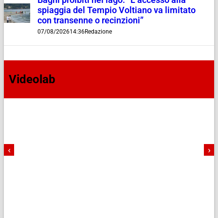
Bagni proibiti nel lago: “L’accesso alla
spiaggia del Tempio Voltiano va limitato
con transenne o recinzioni”
07/08/2026
14:36
Redazione
Videolab
‹
›