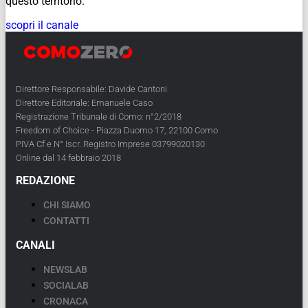
questo territorio.
scopri il canale
Direttore Responsabile: Davide Cantoni
Direttore Editoriale: Emanuele Caso
Registrazione Tribunale di Como: n°2/2018
Freedom of Choice - Piazza Duomo 17, 22100 Como
PIVA Cf e N° Iscr. Registro Imprese 03799020130
Online dal 14 febbraio 2018
REDAZIONE
CHI SIAMO
CONTATTI
CANALI
NEWSLAB
SOCIALAB
CRONACA