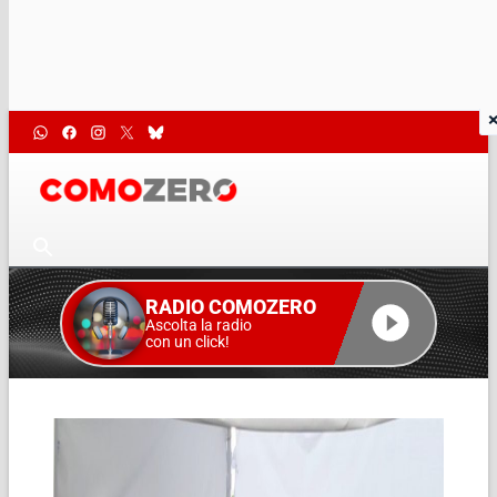
RADIO COMOZERO
Ascolta la radio
con un click!