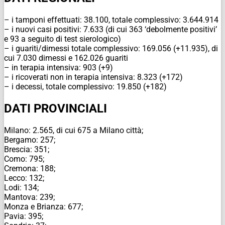
– i tamponi effettuati: 38.100, totale complessivo: 3.644.914
– i nuovi casi positivi: 7.633 (di cui 363 ‘debolmente positivi’
e 93 a seguito di test sierologico)
– i guariti/dimessi totale complessivo: 169.056 (+11.935), di
cui 7.030 dimessi e 162.026 guariti
– in terapia intensiva: 903 (+9)
– i ricoverati non in terapia intensiva: 8.323 (+172)
– i decessi, totale complessivo: 19.850 (+182)
DATI PROVINCIALI
Milano: 2.565, di cui 675 a Milano città;
Bergamo: 257;
Brescia: 351;
Como: 795;
Cremona: 188;
Lecco: 132;
Lodi: 134;
Mantova: 239;
Monza e Brianza: 677;
Pavia: 395;