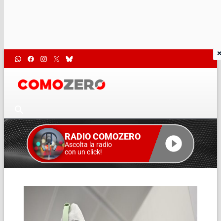
RADIO COMOZERO
Ascolta la radio
con un click!