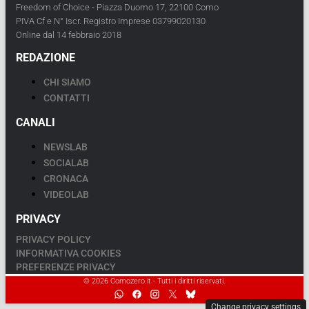
Freedom of Choice - Piazza Duomo 17, 22100 Como
PIVA Cf e N° Iscr. Registro Imprese 03799020130
Online dal 14 febbraio 2018
REDAZIONE
CHI SIAMO
CONTATTI
CANALI
NEWSLAB
SOCIALAB
CRONACA
VIDEOLAB
PRIVACY
PRIVACY POLICY
INFORMATIVA COOKIES
PREFERENZE PRIVACY
© 2026 Comozero.it - Tutti i diritti riservati.
Change privacy settings